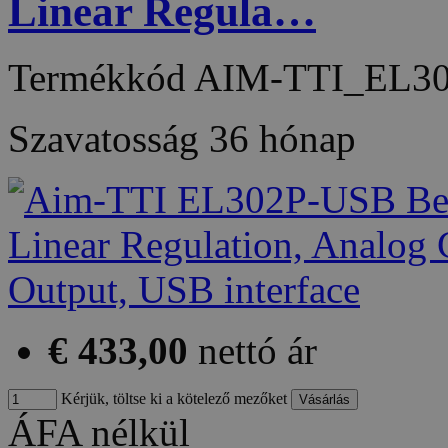
Linear Regula…
Termékkód
AIM-TTI_EL3
Szavatosság
36 hónap
€ 433,00
nettó ár
Kérjük, töltse ki a kötelező mezőket
ÁFA nélkül