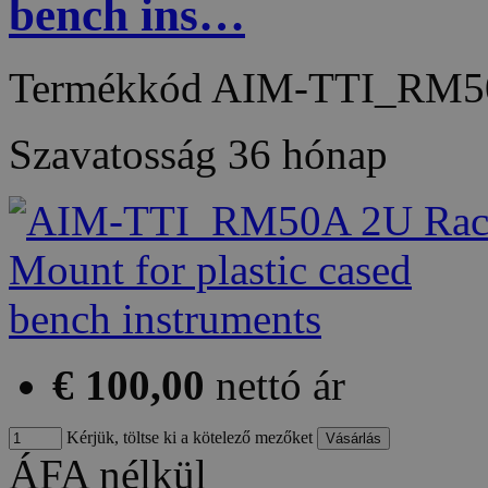
bench ins…
Termékkód
AIM-TTI_RM5
Szavatosság
36 hónap
€ 100,00
nettó ár
Kérjük, töltse ki a kötelező mezőket
ÁFA nélkül