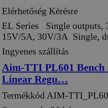
Elérhetőség
Kérésre
EL Series Single outputs,
15V/5A, 30V/3A Single, du
Ingyenes szállítás
Aim-TTI PL601 Bench 
Linear Regu…
Termékkód
AIM-TTI_PL6