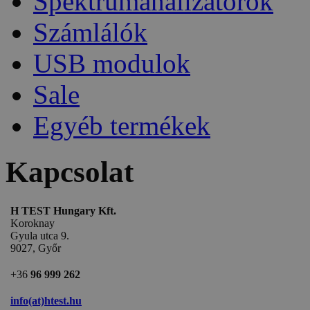
Spektrumanalizátorok
Számlálók
USB modulok
Sale
Egyéb termékek
Kapcsolat
H TEST Hungary Kft.
Koroknay
Gyula utca 9.
9027, Győr
+36
96 999 262
info(at)htest.hu