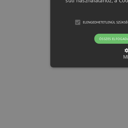
süti használatához, a Co
ELENGEDHETETLENÜL SZÜKSÉ
ÖSSZES ELFOGAD
M
Elengedhetetlenül szük
Az elengedhetetlenül szükséges 
funkcióit, például a felhasználói
nem használható megfelelően az 
Provider /
Név
Le
Domain
CookieScriptConsent
CookieScript