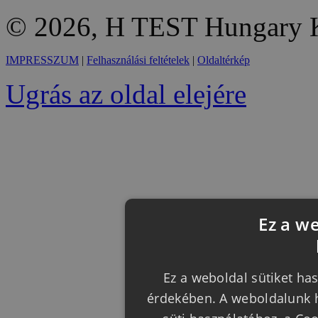
© 2026, H TEST Hungary K
IMPRESSZUM
|
Felhasználási feltételek
|
Oldaltérkép
Ugrás az oldal elejére
Ez a w
Ez a weboldal sütiket has
érdekében. A weboldalunk h