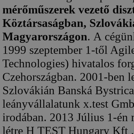
mérőműszerek vezető disz
Köztársaságban, Szlováki
Magyarországon
. A cégün
1999 szeptember 1-től Agil
Technologies) hivatalos for
Czehországban. 2001-ben le
Szlovákián Banská Bystrica
leányvállalatunk x.test Gmb
irodában. 2013 Július 1-én 
létre H TEST Hungary Kft .