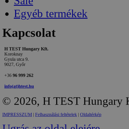
Sale
Egyéb termékek
Kapcsolat
H TEST Hungary Kft.
Koroknay
Gyula utca 9.
9027, Győr
+36
96 999 262
info(at)htest.hu
© 2026, H TEST Hungary K
IMPRESSZUM
|
Felhasználási feltételek
|
Oldaltérkép
Ugrás az oldal elejére