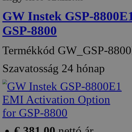
GW Instek GSP-8800E1 
GSP-8800
Termékkód
GW_GSP-8800
Szavatosság
24 hónap
€ 381,00
nettó ár