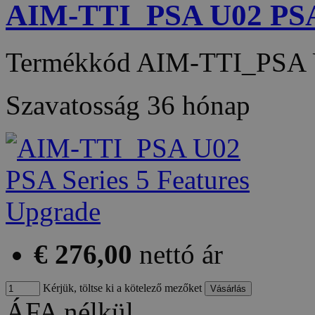
AIM-TTI_PSA U02 PSA 
Termékkód
AIM-TTI_PSA
Szavatosság
36 hónap
€ 276,00
nettó ár
Kérjük, töltse ki a kötelező mezőket
ÁFA nélkül