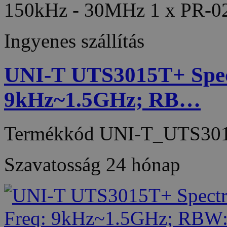
150kHz - 30MHz 1 x PR-02 
Ingyenes szállítás
UNI-T UTS3015T+ Spec
9kHz~1.5GHz; RB…
Termékkód
UNI-T_UTS30
Szavatosság
24 hónap