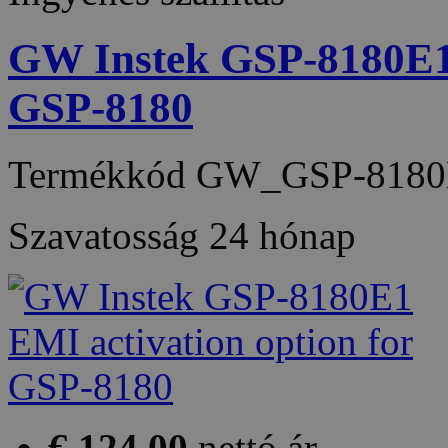
GW Instek GSP-8180E1 
GSP-8180
Termékkód
GW_GSP-8180
Szavatosság
24 hónap
€ 124,00
nettó ár