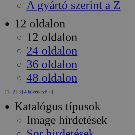
A gyártó szerint a Z
12 oldalon
12 oldalon
24 oldalon
36 oldalon
48 oldalon
|
1
|
2
|
3
|
4
következő
»
|
Katalógus típusok
Image hirdetések
Sor hirdetések