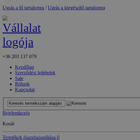
Ugrás a fő tartalomra
/
Ugrás a kiegészítő tartalomra
+36
203 137 079
Kezdőlap
Szerződési feltételek
Sale
Rólunk
Kapcsolat
Bejelentkezés
Kosár
Termékek összehasonlítása
0