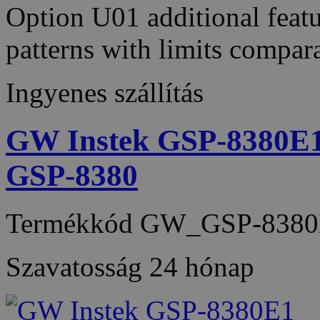
Option U01 additional featur
patterns with limits compa
Ingyenes szállítás
GW Instek GSP-8380E1 
GSP-8380
Termékkód
GW_GSP-8380
Szavatosság
24 hónap