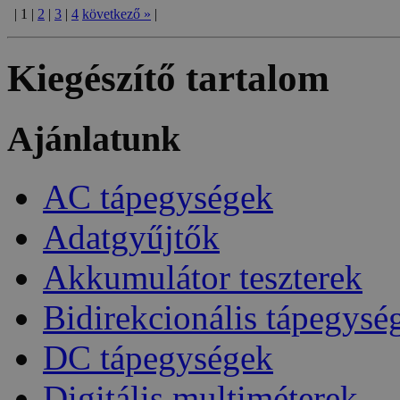
|
1
|
2
|
3
|
4
következő
»
|
Kiegészítő tartalom
Ajánlatunk
AC tápegységek
Adatgyűjtők
Akkumulátor teszterek
Bidirekcionális tápegysé
DC tápegységek
Digitális multiméterek