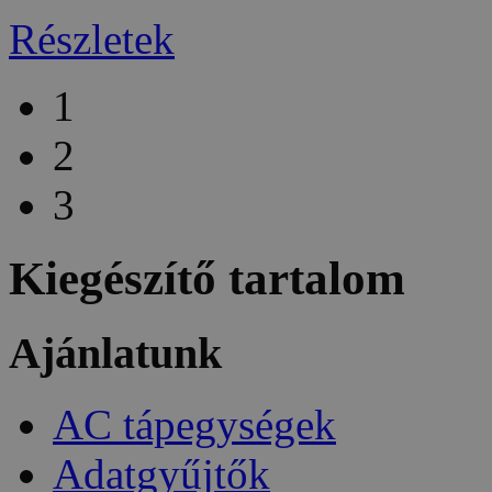
Részletek
1
2
3
Kiegészítő tartalom
Ajánlatunk
AC tápegységek
Adatgyűjtők