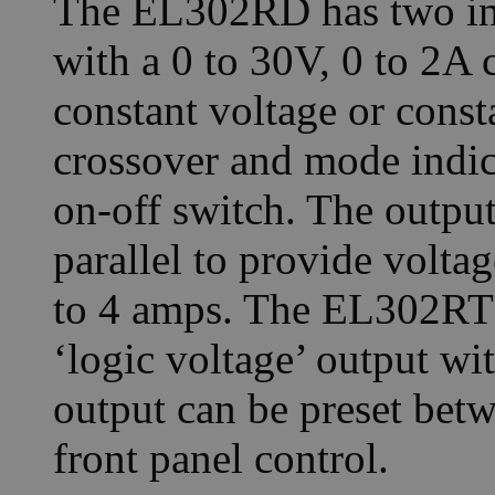
The EL302RD has two ind
with a 0 to 30V, 0 to 2A 
constant voltage or cons
crossover and mode indic
on-off switch. The output
parallel to provide voltag
to 4 amps. The EL302RT h
‘logic voltage’ output wit
output can be preset betw
front panel control.