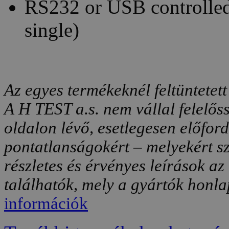
RS232 or USB controlled
single)
Az egyes termékeknél feltüntetett
A H TEST a.s. nem vállal felelős
oldalon lévő, esetlegesen előfor
pontatlanságokért – melyekért sz
részletes és érvényes leírások a
találhatók, mely a gyártók honlap
információk