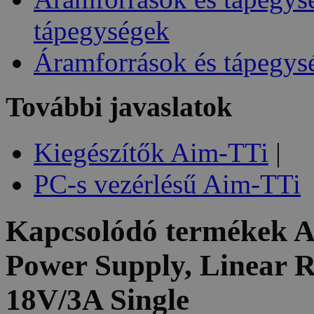
tápegységek
Áramforrások és tápegys
További javaslatok
Kiegészítők Aim-TTi
|
PC-s vezérlésű Aim-TTi
Kapcsolódó termékek
A
Power Supply, Linear R
18V/3A Single