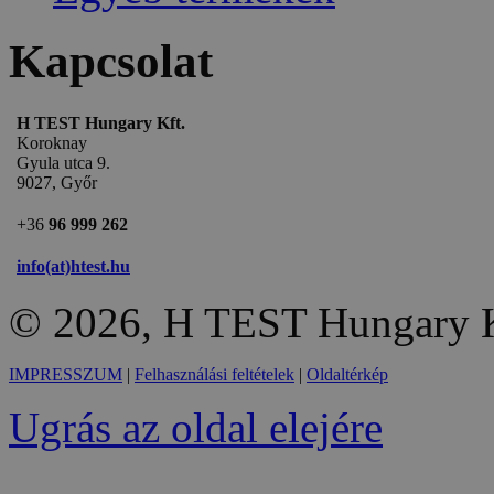
Kapcsolat
H TEST Hungary Kft.
Koroknay
Gyula utca 9.
9027, Győr
+36
96 999 262
info(at)htest.hu
© 2026, H TEST Hungary K
IMPRESSZUM
|
Felhasználási feltételek
|
Oldaltérkép
Ugrás az oldal elejére