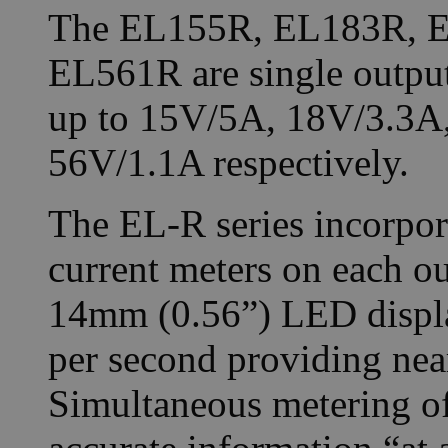
The EL155R, EL183R, 
EL561R are single output
up to 15V/5A, 18V/3.3A
56V/1.1A respectively.
The EL-R series incorpora
current meters on each ou
14mm (0.56”) LED displa
per second providing nea
Simultaneous metering of