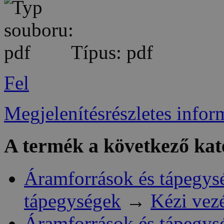
Típus: pdf
Fel
Megjelenítésrészletes infor
A termék a következő kat
Áramforrások és tápegys
tápegységek
→
Kézi vez
Áramforrások és tápegys