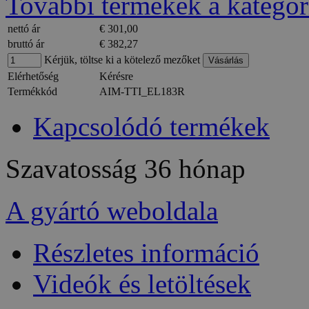
További termékek a kategór
nettó ár
€ 301,00
bruttó ár
€ 382,27
Kérjük, töltse ki a kötelező mezőket
Elérhetőség
Kérésre
Termékkód
AIM-TTI_EL183R
Kapcsolódó termékek
Szavatosság
36 hónap
A gyártó weboldala
Részletes információ
Videók és letöltések