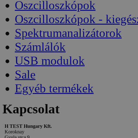
Oszcilloszkópok
Oszcilloszkópok - kiegés
Spektrumanalizátorok
Számlálók
USB modulok
Sale
Egyéb termékek
Kapcsolat
H TEST Hungary Kft.
Koroknay
Gyula utca 9.