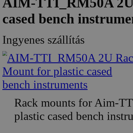
AIM-TTI_RM50A 2U R
cased bench instrume
Ingyenes szállítás
Rack mounts for Aim-TT
plastic cased bench instr