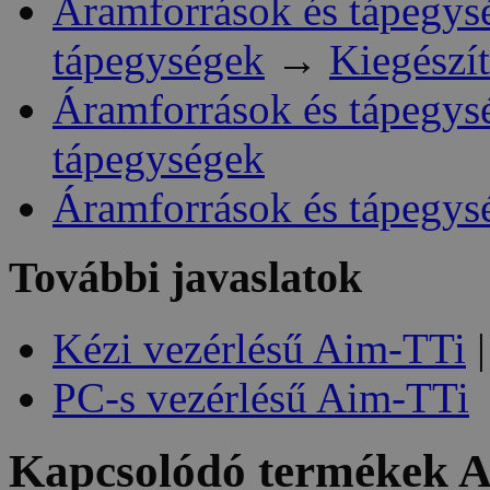
Áramforrások és tápegys
tápegységek
→
Kiegészí
Áramforrások és tápegys
tápegységek
Áramforrások és tápegys
További javaslatok
Kézi vezérlésű Aim-TTi
|
PC-s vezérlésű Aim-TTi
Kapcsolódó termékek
A