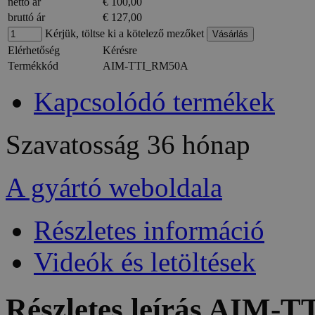
nettó ár
€ 100,00
bruttó ár
€ 127,00
Kérjük, töltse ki a kötelező mezőket
Elérhetőség
Kérésre
Termékkód
AIM-TTI_RM50A
Kapcsolódó termékek
Szavatosság
36 hónap
A gyártó weboldala
Részletes információ
Videók és letöltések
Részletes leírás AIM