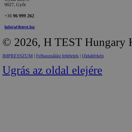
9027, Győr
+36
96 999 262
info(at)htest.hu
© 2026, H TEST Hungary K
IMPRESSZUM
|
Felhasználási feltételek
|
Oldaltérkép
Ugrás az oldal elejére