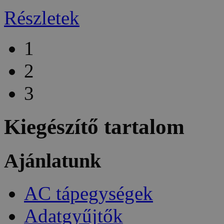
Részletek
1
2
3
Kiegészítő tartalom
Ajánlatunk
AC tápegységek
Adatgyűjtők