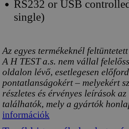
RS232 or USB controlled
single)
Az egyes termékeknél feltüntetett
A H TEST a.s. nem vállal felelős
oldalon lévő, esetlegesen előfor
pontatlanságokért – melyekért sz
részletes és érvényes leírások a
találhatók, mely a gyártók honlap
információk