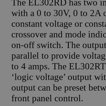
The EL302RD has two ind
with a 0 to 30V, 0 to 2A 
constant voltage or cons
crossover and mode indic
on-off switch. The output
parallel to provide voltag
to 4 amps. The EL302RT h
‘logic voltage’ output wit
output can be preset betw
front panel control.