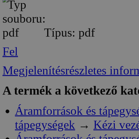
Típus: pdf
Fel
Megjelenítésrészletes infor
A termék a következő kat
Áramforrások és tápegys
tápegységek
→
Kézi vez
Áramforrások és tápegys