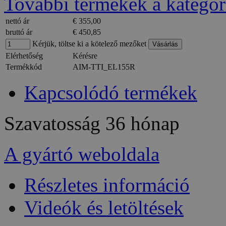
További termékek a kategór
nettó ár
€ 355,00
bruttó ár
€ 450,85
Kérjük, töltse ki a kötelező mezőket
Elérhetőség
Kérésre
Termékkód
AIM-TTI_EL155R
Kapcsolódó termékek
Szavatosság
36 hónap
A gyártó weboldala
Részletes információ
Videók és letöltések