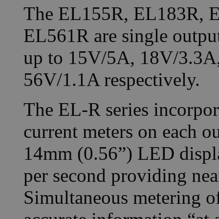
The EL155R, EL183R, 
EL561R are single output
up to 15V/5A, 18V/3.3A
56V/1.1A respectively.
The EL-R series incorpora
current meters on each ou
14mm (0.56”) LED displa
per second providing nea
Simultaneous metering of