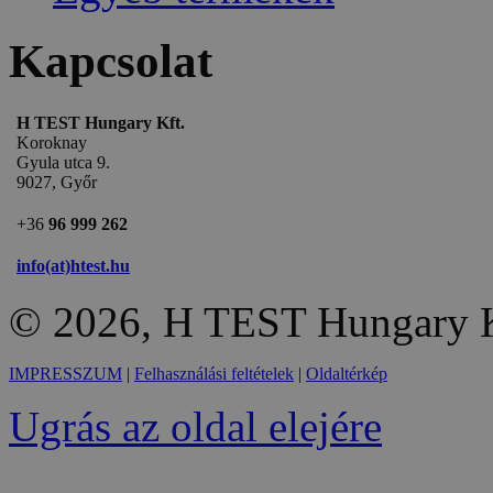
Kapcsolat
H TEST Hungary Kft.
Koroknay
Gyula utca 9.
9027, Győr
+36
96 999 262
info(at)htest.hu
© 2026, H TEST Hungary K
IMPRESSZUM
|
Felhasználási feltételek
|
Oldaltérkép
Ugrás az oldal elejére