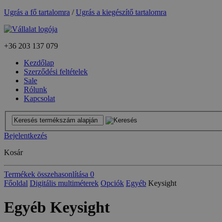
Ugrás a fő tartalomra
/
Ugrás a kiegészítő tartalomra
+36
203 137 079
Kezdőlap
Szerződési feltételek
Sale
Rólunk
Kapcsolat
Bejelentkezés
Kosár
Termékek összehasonlítása
0
Főoldal
Digitális multiméterek
Opciók
Egyéb
Keysight
Egyéb Keysight