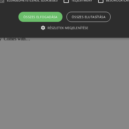
ELENGEDHETETLENÜL SZÜKSÉGES
TELJESÍTMÉNY
BESOROLATLA
ÖSSZES ELFOGADÁSA
ÖSSZES ELUTASÍTÁSA
RÉSZLETEK MEGJELENÍTÉSE
ility Comes with…
Elengedhetetlenül szükséges
Teljesítmény
Besorolatlan
ütik lehetővé teszik a webhely alapvető funkcióit, például a felhasználói bejelentkezést
elengedhetetlenül szükséges sütik nélkül.
er /
Lejárat
Leírás
n
1
Ezt a cookie-t a Cookie-Script.com szolgáltatás használja a látoga
Script
hónap
beállításainak emlékezésére. Szükséges, hogy a Cookie-Script.c
htest.hu
működjön.
12 óra
Az alkalmazások által a PHP nyelvén létrehozott cookie. Ez egy ál
et
amelyet a felhasználói munkamenet változók fenntartására haszn
.htest.hu
véletlenszerűen generált szám, felhasználásának módja a webhely
arra, hogy a felhasználó az oldalak között bejelentkezett állapoto