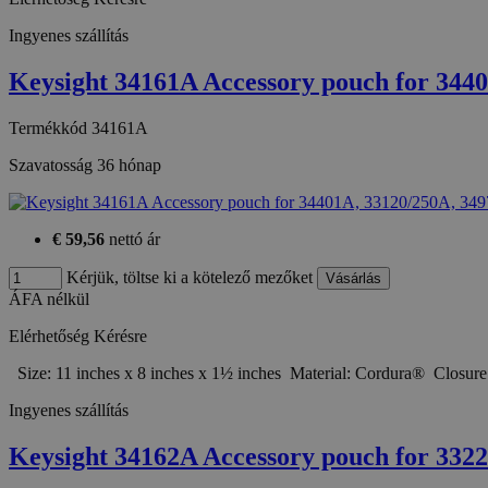
Ingyenes szállítás
Keysight 34161A Accessory pouch for 344
Termékkód
34161A
Szavatosság
36 hónap
€ 59,56
nettó ár
Kérjük, töltse ki a kötelező mezőket
ÁFA nélkül
Elérhetőség
Kérésre
Size: 11 inches x 8 inches x 1½ inches Material: Cordura® Closur
Ingyenes szállítás
Keysight 34162A Accessory pouch for 332