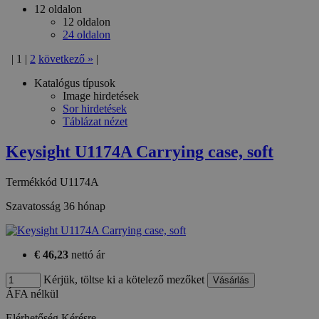
12 oldalon
12 oldalon
24 oldalon
|
1
|
2
következő
»
|
Katalógus típusok
Image hirdetések
Sor hirdetések
Táblázat nézet
Keysight U1174A Carrying case, soft
Termékkód
U1174A
Szavatosság
36 hónap
€ 46,23
nettó ár
Kérjük, töltse ki a kötelező mezőket
ÁFA nélkül
Elérhetőség
Kérésre