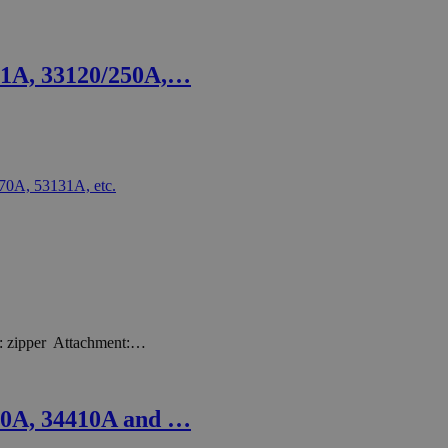
01A, 33120/250A,…
e: zipper Attachment:…
20A, 34410A and …