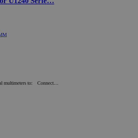
for U1240 Serie…
ital multimeters to: Connect…