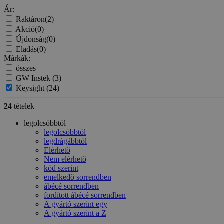
Ár:
Raktáron
(2)
Akció
(0)
Újdonság
(0)
Eladás
(0)
Márkák:
összes
GW Instek
(3)
Keysight
(24)
24
tételek
legolcsóbbtól
legolcsóbbtól
legdrágábbtól
Elérhető
Nem elérhető
kód szerint
emelkedő sorrendben
ábécé sorrendben
fordított ábécé sorrendben
A gyártó szerint egy
A gyártó szerint a Z