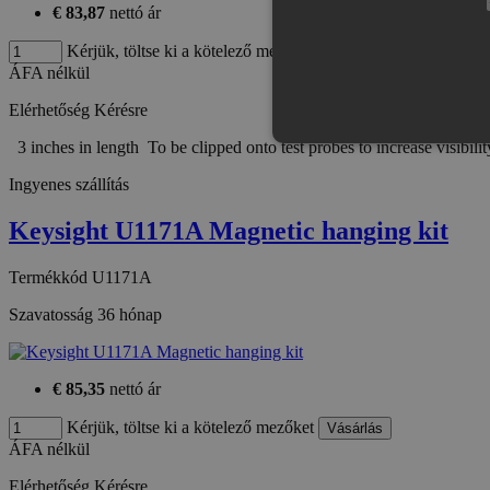
€ 83,87
nettó ár
Kérjük, töltse ki a kötelező mezőket
ÁFA nélkül
Elérhetőség
Kérésre
3 inches in length To be clipped onto test probes to increase visib
Ingyenes szállítás
Keysight U1171A Magnetic hanging kit
Az elengedhetetlenül szükséges s
nem használható megfelelően az 
Termékkód
U1171A
Provid
Név
Domai
Szavatosság
36 hónap
CookieScriptConsent
Cookie
eshop.
€ 85,35
nettó ár
PHPSESSID
PHP.n
.eshop
Kérjük, töltse ki a kötelező mezőket
ÁFA nélkül
Elérhetőség
Kérésre