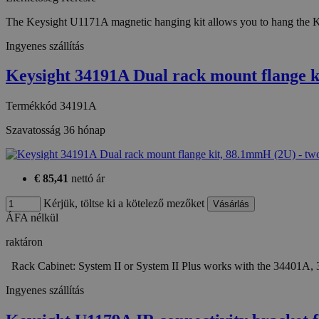
Név
Provide
The Keysight U1171A magnetic hanging kit allows you to hang the K
temp_cookie
Név
/
Domain
Ingyenes szállítás
loadedFromBrowserCache
_gat
Google
u_cookie
Keysight 34191A Dual rack mount flange
LLC
.htest.h
_ga_M6QY2NNW8T
.htest.h
Termékkód
34191A
Szavatosság
36 hónap
_ga
Google
LLC
.htest.h
€ 85,41
nettó ár
_gid
Google
Kérjük, töltse ki a kötelező mezőket
LLC
.htest.h
ÁFA nélkül
raktáron
Rack Cabinet: System II or System II Plus works with the 34401
Ingyenes szállítás