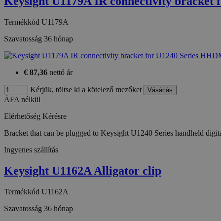
Keysight U1179A IR connectivity bracket 
Termékkód
U1179A
Szavatosság
36 hónap
€ 87,36
nettó ár
Kérjük, töltse ki a kötelező mezőket
ÁFA nélkül
Elérhetőség
Kérésre
Bracket that can be plugged to Keysight U1240 Series handheld dig
Ingyenes szállítás
Keysight U1162A Alligator clip
Termékkód
U1162A
Szavatosság
36 hónap