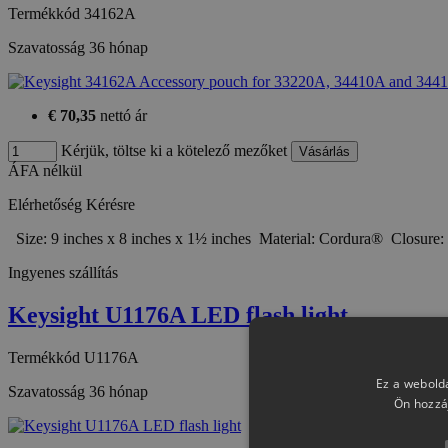
Termékkód
34162A
Szavatosság
36 hónap
€ 70,35
nettó ár
Kérjük, töltse ki a kötelező mezőket
ÁFA nélkül
Elérhetőség
Kérésre
Size: 9 inches x 8 inches x 1½ inches Material: Cordura® Closure
Ingyenes szállítás
Keysight U1176A LED flash light
Termékkód
U1176A
Ez a webolda
Szavatosság
36 hónap
Ön hozzá