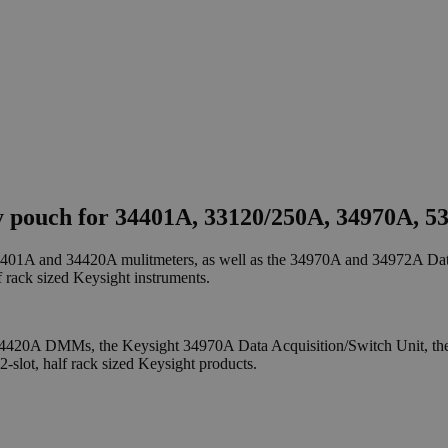
y pouch for 34401A, 33120/250A, 34970A, 53
401A and 34420A mulitmeters, as well as the 34970A and 34972A Data 
lf rack sized Keysight instruments.
34420A DMMs, the Keysight 34970A Data Acquisition/Switch Unit, th
slot, half rack sized Keysight products.