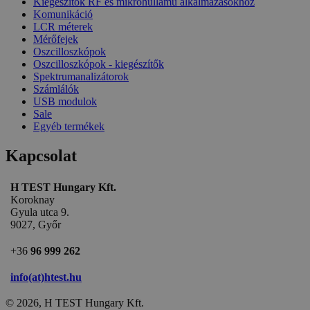
Kiegészítők RF és mikrohullámú alkalmazásokhoz
Komunikáció
LCR méterek
Mérőfejek
Oszcilloszkópok
Oszcilloszkópok - kiegészítők
Spektrumanalizátorok
Számlálók
USB modulok
Sale
Egyéb termékek
Kapcsolat
H TEST Hungary Kft.
Koroknay
Gyula utca 9.
9027, Győr
+36
96 999 262
info(at)htest.hu
© 2026, H TEST Hungary Kft.