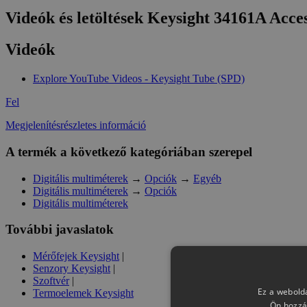
Videók és letöltések Keysight 34161A Acce
Videók
Explore YouTube Videos - Keysight Tube (SPD)
Fel
Megjelenítésrészletes információ
A termék a következő kategóriában szerepel
Digitális multiméterek
→
Opciók
→
Egyéb
Digitális multiméterek
→
Opciók
Digitális multiméterek
További javaslatok
Mérőfejek Keysight
|
Senzory Keysight
|
Szoftvér
|
Ez a webolda
Termoelemek Keysight
Ön hozzá