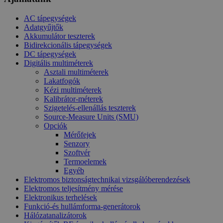
AC tápegységek
Adatgyűjtők
Akkumulátor teszterek
Bidirekcionális tápegységek
DC tápegységek
Digitális multiméterek
Asztali multiméterek
Lakatfogók
Kézi multiméterek
Kalibrátor-méterek
Szigetelés-ellenállás teszterek
Source-Measure Units (SMU)
Opciók
Mérőfejek
Senzory
Szoftvér
Termoelemek
Egyéb
Elektromos biztonságtechnikai vizsgálóberendezések
Elektromos teljesítmény mérése
Elektronikus terhelések
Funkció-és hullámforma-generátorok
Hálózatanalizátorok