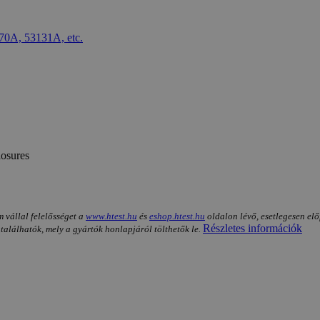
losures
m vállal felelősséget a
www.htest.hu
és
eshop.htest.hu
oldalon lévő, esetlegesen elő
Részletes információk
 találhatók, mely a gyártók honlapjáról tölthetők le.