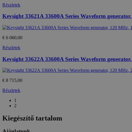
Részletek
Keysight 33621A 33600A Series Waveform generator,
Név
Provide
temp_cookie
Név
/
Domain
loadedFromBrowserCache
€ 6 060,00
_gat
Google
u_cookie
LLC
.htest.h
Részletek
_ga_M6QY2NNW8T
.htest.h
Keysight 33622A 33600A Series Waveform generator,
_ga
Google
LLC
.htest.h
€ 8 715,00
Részletek
_gid
Google
LLC
1
.htest.h
2
Kiegészítő tartalom
Ajánlatunk