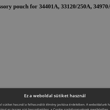
ssory pouch for 34401A, 33120/250A, 34970A
Ez a weboldal sütiket használ
l sütiket használ a felhasználói élmény javítása érdekében. A weboldalunk 
járul az összes süti használatához, a Cookie szabályzatunknak megfelelően.