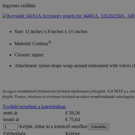
Ingyenes szállítás
Size: 11 inches x 8 inches x 1½ inches
®
Material: Cordura
Closure: zipper
Attachment: nylon straps wrap around instrument with velcro c
Az egyes termékeknél feltüntetett leírások tájékoztató jellegűek. A H TEST a.s. ne
kérjük. Pontos, részletes és érvényes leírások az adott termék/műszaki adatlapján
További termékek a kategóriában
nettó ár
€ 59,56
bruttó ár
€ 75,64
Kérjük, töltse ki a kötelező mezőket
Elérhetőség
Kérésre