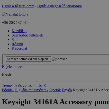
Ugrás a fő tartalomra
/
Ugrás a kiegészítő tartalomra
+36
203 137 079
Kezdőlap
Szerződési feltételek
Sale
Rólunk
Kapcsolat
Bejelentkezés
Kosár
Termékek összehasonlítása
0
Főoldal
Digitális multiméterek
Opciók
Egyéb
Keysight 34161A Acce
Keysight 34161A Accessory pouc