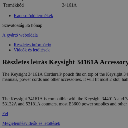
Termékkód
34161A
Kapcsolódó termékek
Szavatosság
36 hónap
A gyártó weboldala
Részletes információ
Videók és letöltések
Részletes leírás Keysight 34161A Accessor
The Keysight 34161A Cordura® pouch fits on top of the Keysight 34
manuals, power cords and other accessories. It will fit most 2-slot, ha
The Keysight 34161A is compatible with the Keysight 34401A and 
53132A and 53181A counters, most E3600 power supplies and other 2-
Fel
Megjelenítésvideók és letöltések