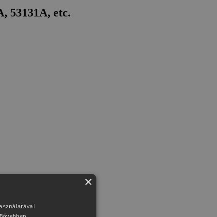
, 53131A, etc.
×
használatával
Bővebben