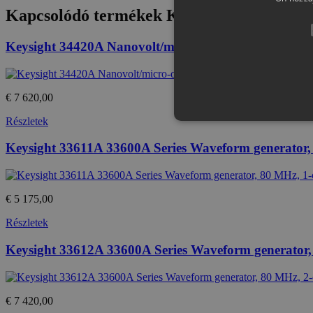
Kapcsolódó termékek
Keysight 34161A Acc
Keysight 34420A Nanovolt/micro-ohm meter, 7.5 digi
€ 7 620,00
Részletek
Keysight 33611A 33600A Series Waveform generator,
Az elengedhetetlenül szükséges s
nem használható megfelelően az 
€ 5 175,00
Provid
Név
Domai
Részletek
CookieScriptConsent
Cookie
Keysight 33612A 33600A Series Waveform generator,
eshop.
PHPSESSID
PHP.n
.eshop
€ 7 420,00