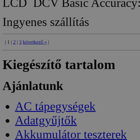
LCD DCV Basic Accuracy
Ingyenes szállítás
|
1
|
2
|
3
következő
»
|
Kiegészítő tartalom
Ajánlatunk
AC tápegységek
Adatgyűjtők
Akkumulátor teszterek