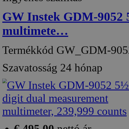
GW Instek GDM-9052 5
multimete…
Termékkód
GW_GDM-905
Szavatosság
24 hónap
€ 495,00
nettó ár