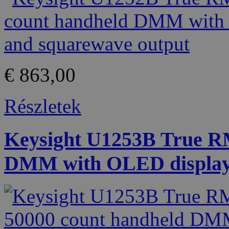
€ 863,00
Részletek
Keysight U1253B True R
DMM with OLED displa