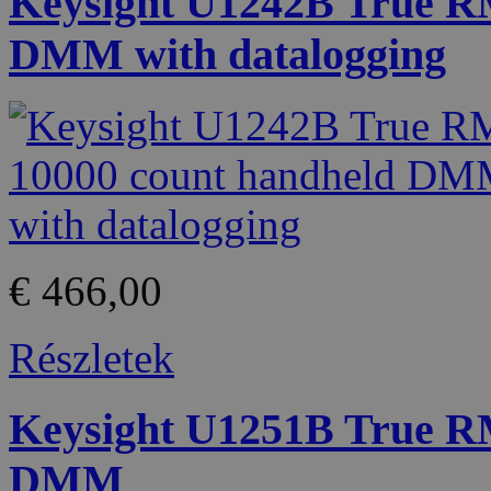
Keysight U1242B True R
DMM with datalogging
€ 466,00
Részletek
Keysight U1251B True R
DMM