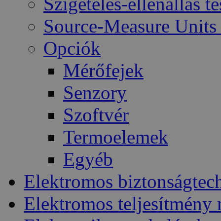
Szigetelés-ellenállás t
Source-Measure Unit
Opciók
Mérőfejek
Senzory
Szoftvér
Termoelemek
Egyéb
Elektromos biztonságtec
Elektromos teljesítmény