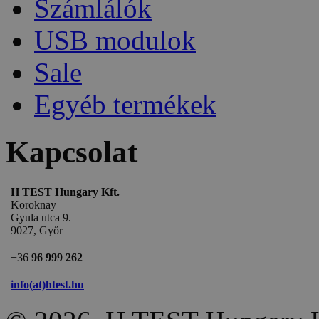
Számlálók
USB modulok
Sale
Egyéb termékek
Kapcsolat
H TEST Hungary Kft.
Koroknay
Gyula utca 9.
9027, Győr
+36
96 999 262
info(at)htest.hu