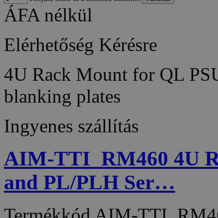
ÁFA nélkül
Elérhetőség
Kérésre
4U Rack Mount for QL PSUs
blanking plates
Ingyenes szállítás
AIM-TTI_RM460 4U Ra
and PL/PLH Ser…
Termékkód
AIM-TTI_RM4