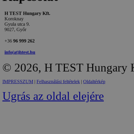
H TEST Hungary Kft.
Koroknay
Gyula utca 9.
9027, Győr
+36
96 999 262
info(at)htest.hu
© 2026, H TEST Hungary K
IMPRESSZUM
|
Felhasználási feltételek
|
Oldaltérkép
Ugrás az oldal elejére