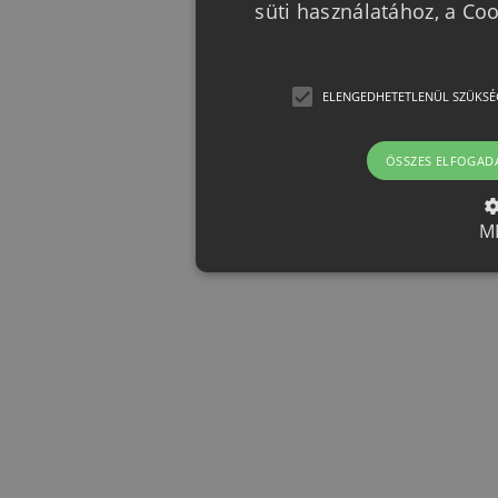
süti használatához, a Co
ELENGEDHETETLENÜL SZÜKSÉ
ÖSSZES ELFOGAD
M
Elengedhetetlenül szük
Az elengedhetetlenül szükséges 
funkcióit, például a felhasználói
nem használható megfelelően az 
Provider /
Név
Le
Domain