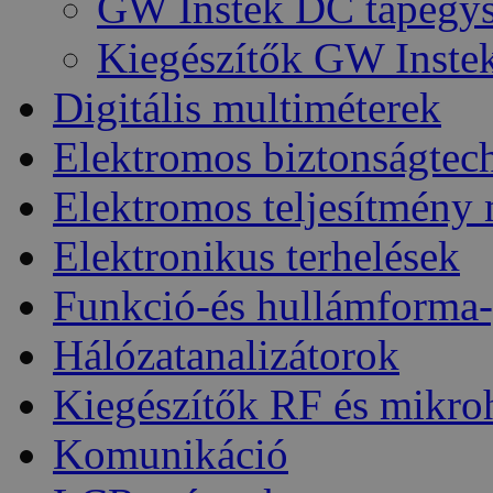
GW Instek DC tápegy
Kiegészítők GW Inste
Digitális multiméterek
Elektromos biztonságtec
Elektromos teljesítmény
Elektronikus terhelések
Funkció-és hullámforma-
Hálózatanalizátorok
Kiegészítők RF és mikro
Komunikáció