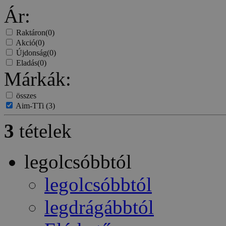
Ár:
Raktáron
(0)
Akció
(0)
Újdonság
(0)
Eladás
(0)
Márkák:
összes
Aim-TTi
(3)
3
tételek
legolcsóbbtól
legolcsóbbtól
legdrágábbtól