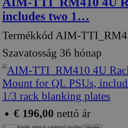
AIM-TTI_RM410 4U Ra
includes two 1…
Termékkód
AIM-TTI_RM4
Szavatosság
36 hónap
€ 196,00
nettó ár
Kérjük, töltse ki a kötelező mezőket