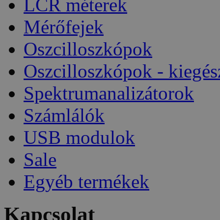
LCR méterek
Mérőfejek
Oszcilloszkópok
Oszcilloszkópok - kiegés
Spektrumanalizátorok
Számlálók
USB modulok
Sale
Egyéb termékek
Kapcsolat