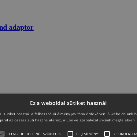
nd adaptor
Ez a weboldal sütiket használ
l sütiket használ a felhasználói élmény javítása érdekében. A weboldalunk 
járul az összes süti használatához, a Cookie szabályzatunknak megfelelően.
1m) and adapter
ELENGEDHETETLENÜL SZÜKSÉGES
TELJESÍTMÉNY
BESOROLATLA