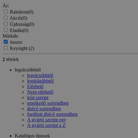
Ár:
Raktáron
(0)
Akció
(0)
Újdonság
(0)
Eladás
(0)
Márkák:
összes
Keysight
(2)
2
tételek
legolcsóbbtól
legolcsóbbtól
legdrágábbtól
Elérhető
Nem elérhető
kód szerint
emelkedő sorrendben
ábécé sorrendben
fordított ábécé sorrendben
A gyártó szerint egy
A gyártó szerint a Z
Katalógus típusok