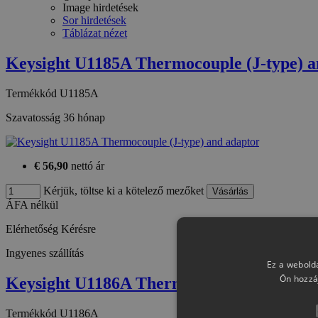
Image hirdetések
Sor hirdetések
Táblázat nézet
Keysight U1185A Thermocouple (J-type) a
Termékkód
U1185A
Szavatosság
36 hónap
€ 56,90
nettó ár
Kérjük, töltse ki a kötelező mezőket
ÁFA nélkül
Elérhetőség
Kérésre
Ingyenes szállítás
Ez a webolda
Ön hozzá
Keysight U1186A Thermocouple (K-type, 
Termékkód
U1186A