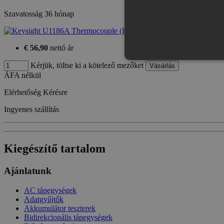
Szavatosság
36 hónap
€ 56,90
nettó ár
Kérjük, töltse ki a kötelező mezőket
ÁFA nélkül
Elérhetőség
Kérésre
Az elengedhetetlenül szükséges s
nem használható megfelelően az 
Ingyenes szállítás
Provid
Név
Domai
CookieScriptConsent
Cookie
Kiegészítő tartalom
eshop.
Ajánlatunk
PHPSESSID
PHP.n
.eshop
AC tápegységek
Adatgyűjtők
Akkumulátor teszterek
Bidirekcionális tápegységek
Név