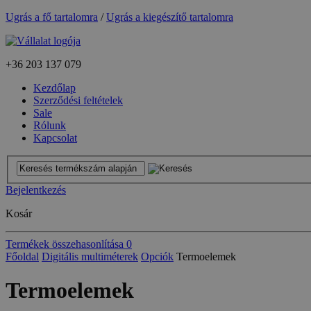
Ugrás a fő tartalomra
/
Ugrás a kiegészítő tartalomra
+36
203 137 079
Kezdőlap
Szerződési feltételek
Sale
Rólunk
Kapcsolat
Bejelentkezés
Kosár
Termékek összehasonlítása
0
Főoldal
Digitális multiméterek
Opciók
Termoelemek
Termoelemek