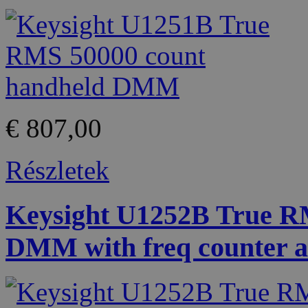
€ 807,00
Részletek
Keysight U1252B True R
DMM with freq counter a