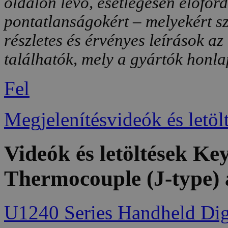
oldalon lévő, esetlegesen előfor
pontatlanságokért – melyekért sz
részletes és érvényes leírások a
találhatók, mely a gyártók honlap
Fel
Megjelenítésvideók és letöl
Videók és letöltések K
Thermocouple (J-type)
U1240 Series Handheld Digi