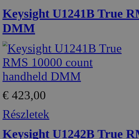
Keysight U1241B True R
DMM
€ 423,00
Részletek
Keysight U1242B True R