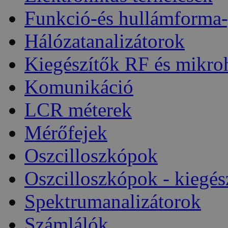
Funkció-és hullámforma-
Hálózatanalizátorok
Kiegészítők RF és mikro
Komunikáció
LCR méterek
Mérőfejek
Oszcilloszkópok
Oszcilloszkópok - kiegés
Spektrumanalizátorok
Számlálók