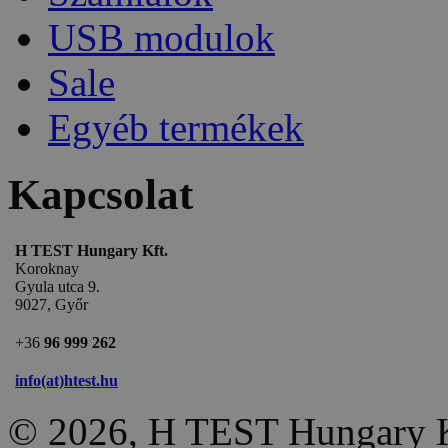
USB modulok
Sale
Egyéb termékek
Kapcsolat
H TEST Hungary Kft.
Koroknay
Gyula utca 9.
9027, Győr
+36
96 999 262
info(at)htest.hu
© 2026, H TEST Hungary K