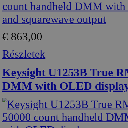
€ 863,00
Részletek
Keysight U1253B True R
DMM with OLED displa