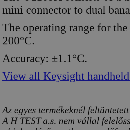
mini connector to dual bana
The operating range for the
200°C.
Accuracy: ±1.1°C.
View all Keysight handheld 
Az egyes termékeknél feltüntetett
A H TEST a.s. nem vállal felelős