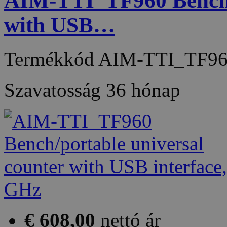
AIM-TTI_TF960 Bench/p
with USB…
Termékkód
AIM-TTI_TF9
Szavatosság
36 hónap
€ 608,00
nettó ár