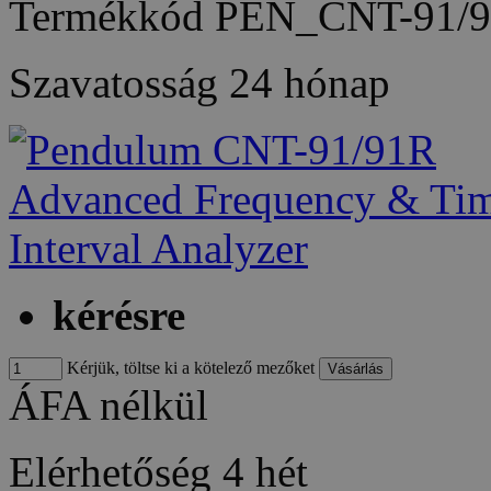
Termékkód
PEN_CNT-91/
Szavatosság
24 hónap
kérésre
Kérjük, töltse ki a kötelező mezőket
ÁFA nélkül
Elérhetőség
4 hét