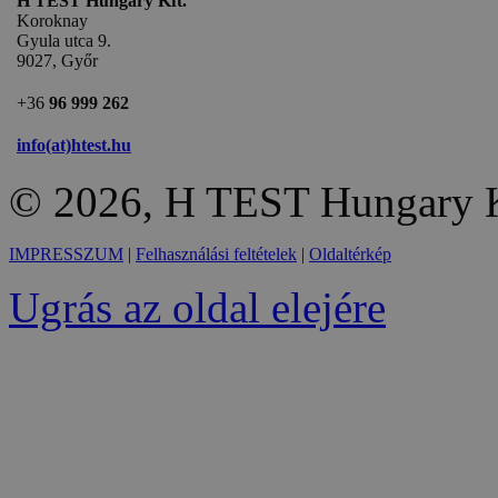
H TEST Hungary Kft.
Koroknay
Gyula utca 9.
9027, Győr
+36
96 999 262
info(at)htest.hu
© 2026, H TEST Hungary K
IMPRESSZUM
|
Felhasználási feltételek
|
Oldaltérkép
Ugrás az oldal elejére