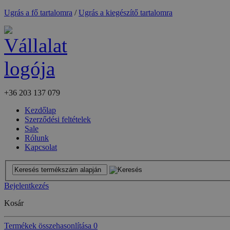
Ugrás a fő tartalomra
/
Ugrás a kiegészítő tartalomra
+36
203 137 079
Kezdőlap
Szerződési feltételek
Sale
Rólunk
Kapcsolat
Bejelentkezés
Kosár
Termékek összehasonlítása
0