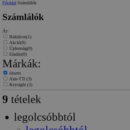
Főoldal
Számlálók
Számlálók
Ár:
Raktáron
(1)
Akció
(0)
Újdonság
(0)
Eladás
(0)
Márkák:
összes
Aim-TTi
(3)
Keysight
(3)
9
tételek
legolcsóbbtól
legolcsóbbtól