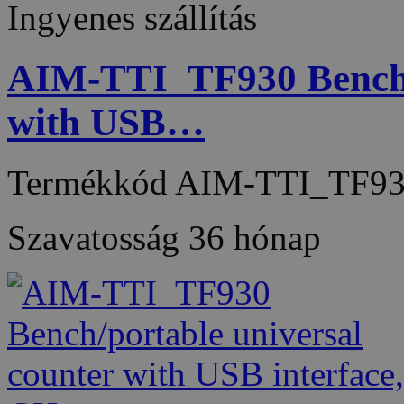
Ingyenes szállítás
AIM-TTI_TF930 Bench/p
with USB…
Termékkód
AIM-TTI_TF9
Szavatosság
36 hónap