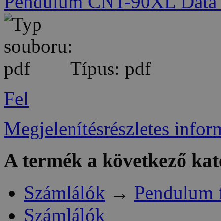
Pendulum CNT-90XL Data 
Típus: pdf
Fel
Megjelenítésrészletes infor
A termék a következő kat
Számlálók
→
Pendulum 
Számlálók