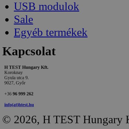
USB modulok
Sale
Egyéb termékek
Kapcsolat
H TEST Hungary Kft.
Koroknay
Gyula utca 9.
9027, Győr
+36
96 999 262
info(at)htest.hu
© 2026, H TEST Hungary K