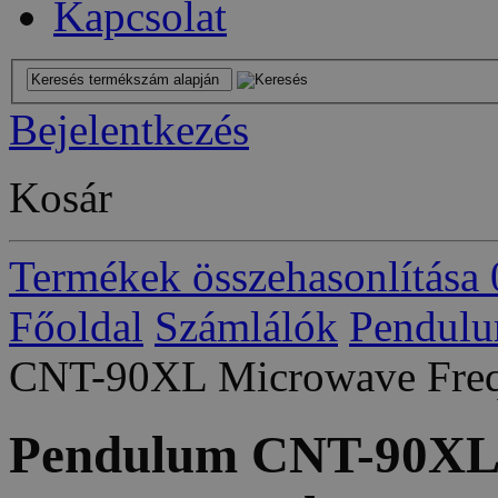
Kapcsolat
Bejelentkezés
Kosár
Termékek összehasonlítása
Főoldal
Számlálók
Pendulu
CNT-90XL Microwave Freq
Pendulum CNT-90XL 