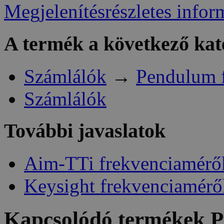
Megjelenítésrészletes infor
A termék a következő kat
Számlálók
→
Pendulum 
Számlálók
További javaslatok
Aim-TTi frekvenciamérő
Keysight frekvenciamérő
Kapcsolódó termékek
P