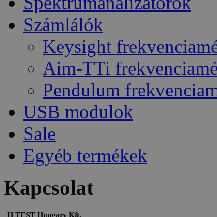
Spektrumanalizátorok
Számlálók
Keysight frekvenciam
Aim-TTi frekvenciam
Pendulum frekvencia
USB modulok
Sale
Egyéb termékek
Kapcsolat
H TEST Hungary Kft.