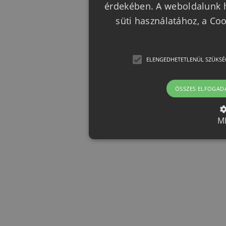
érdekében. A weboldalunk h
süti használatához, a Co
ELENGEDHETETLENÜL SZÜKSÉ
ÖSSZES ELFOGAD
M
Elengedhetetlenül szük
Az elengedhetetlenül szükséges 
funkcióit, például a felhasználói
nem használható megfelelően az 
Provider /
Név
Le