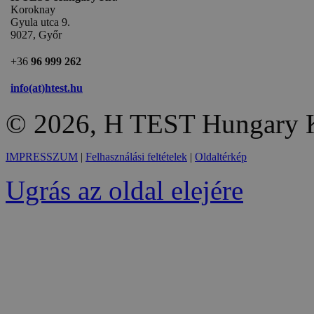
Koroknay
Gyula utca 9.
9027, Győr
+36
96 999 262
info(at)htest.hu
© 2026, H TEST Hungary K
IMPRESSZUM
|
Felhasználási feltételek
|
Oldaltérkép
Ugrás az oldal elejére