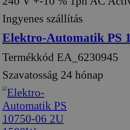
240 V +-10 % 1ph AC Acti
Ingyenes szállítás
Elektro-Automatik PS
Termékkód
EA_6230945
Szavatosság
24 hónap