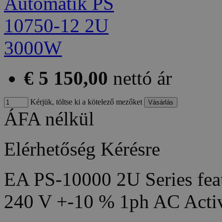
€ 5 150,00
nettó ár
Kérjük, töltse ki a kötelező mezőket
ÁFA nélkül
Elérhetőség
Kérésre
EA PS-10000 2U Series feat
240 V +-10 % 1ph AC Acti