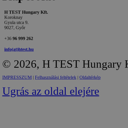
H TEST Hungary Kft.
Koroknay
Gyula utca 9.
9027, Győr
+36
96 999 262
info(at)htest.hu
© 2026, H TEST Hungary K
IMPRESSZUM
|
Felhasználási feltételek
|
Oldaltérkép
Ugrás az oldal elejére