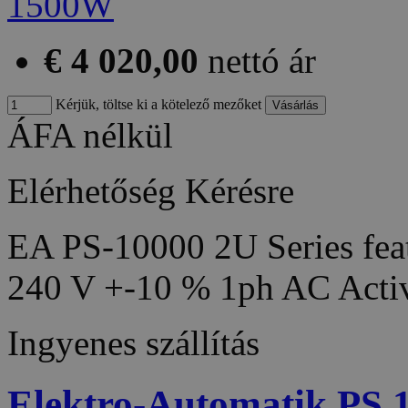
€ 4 020,00
nettó ár
Kérjük, töltse ki a kötelező mezőket
ÁFA nélkül
Elérhetőség
Kérésre
EA PS-10000 2U Series feat
240 V +-10 % 1ph AC Acti
Ingyenes szállítás
Elektro-Automatik PS