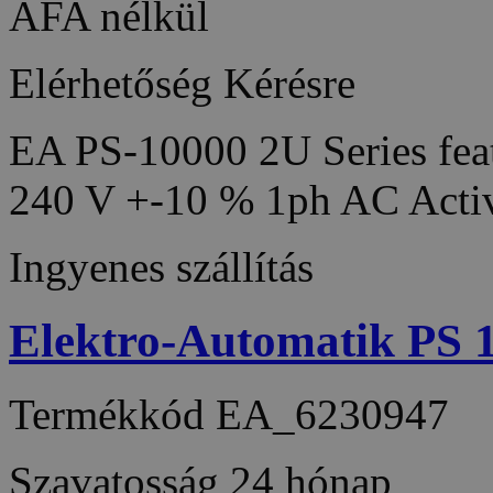
ÁFA nélkül
Elérhetőség
Kérésre
EA PS-10000 2U Series feat
240 V +-10 % 1ph AC Acti
Ingyenes szállítás
Elektro-Automatik PS
Termékkód
EA_6230947
Szavatosság
24 hónap