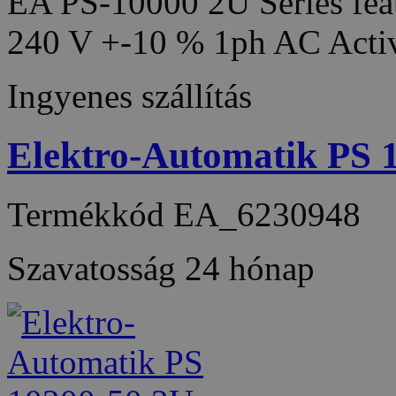
EA PS-10000 2U Series feat
240 V +-10 % 1ph AC Acti
Ingyenes szállítás
Elektro-Automatik PS
Termékkód
EA_6230948
Szavatosság
24 hónap