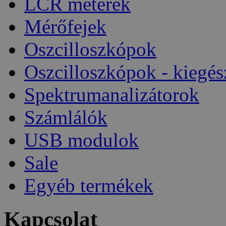
LCR méterek
Mérőfejek
Oszcilloszkópok
Oszcilloszkópok - kiegés
Spektrumanalizátorok
Számlálók
USB modulok
Sale
Egyéb termékek
Kapcsolat