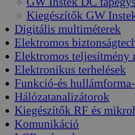
GW Instek DC tápegy
Kiegészítők GW Inste
Digitális multiméterek
Elektromos biztonságtec
Elektromos teljesítmény
Elektronikus terhelések
Funkció-és hullámforma-
Hálózatanalizátorok
Kiegészítők RF és mikro
Komunikáció