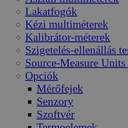
Lakatfogók
Kézi multiméterek
Kalibrátor-méterek
Szigetelés-ellenállás t
Source-Measure Unit
Opciók
Mérőfejek
Senzory
Szoftvér
Termoelemek