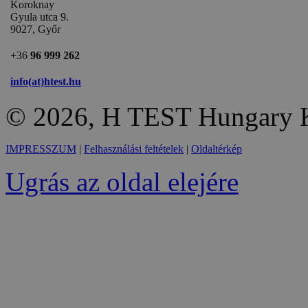
Koroknay
Gyula utca 9.
9027, Győr
+36
96 999 262
info(at)htest.hu
© 2026, H TEST Hungary K
IMPRESSZUM
|
Felhasználási feltételek
|
Oldaltérkép
Ugrás az oldal elejére