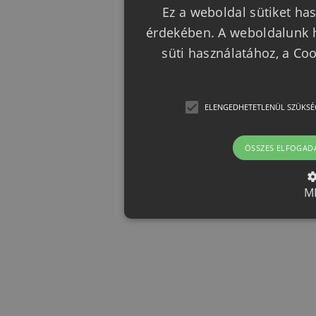
Ez a weboldal sütiket has
érdekében. A weboldalunk h
süti használatához, a Co
ELENGEDHETETLENÜL SZÜKSÉ
ÖSSZES ELFOGAD
M
Elengedhetetlenül szük
Az elengedhetetlenül szükséges 
funkcióit, például a felhasználói
nem használható megfelelően az 