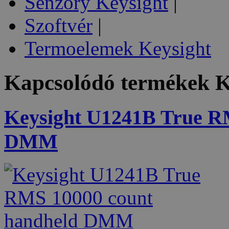
Senzory Keysight
|
Szoftvér
|
Termoelemek Keysight
Kapcsolódó termékek
K
Keysight U1241B True R
DMM