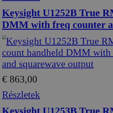
Keysight U1252B True R
DMM with freq counter a
€ 863,00
Részletek
Keysight U1253B True R