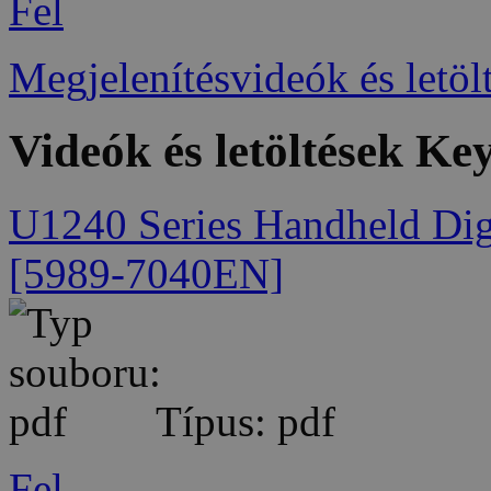
Fel
Megjelenítésvideók és letöl
Videók és letöltések Ke
U1240 Series Handheld Digi
[5989-7040EN]
Típus: pdf
Fel