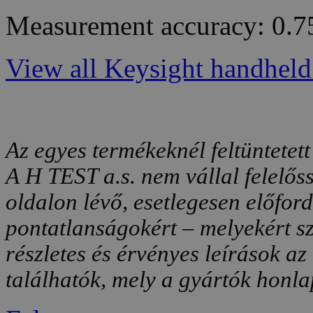
Measurement accuracy: 0.7
View all Keysight handheld 
Az egyes termékeknél feltüntetett
A H TEST a.s. nem vállal felelős
oldalon lévő, esetlegesen előfor
pontatlanságokért – melyekért sz
részletes és érvényes leírások a
találhatók, mely a gyártók honlap