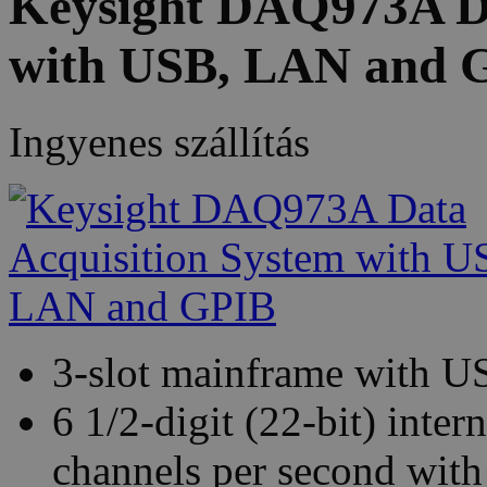
Keysight DAQ973A Da
with USB, LAN and 
Ingyenes szállítás
3-slot mainframe with U
6 1/2-digit (22-bit) int
channels per second with