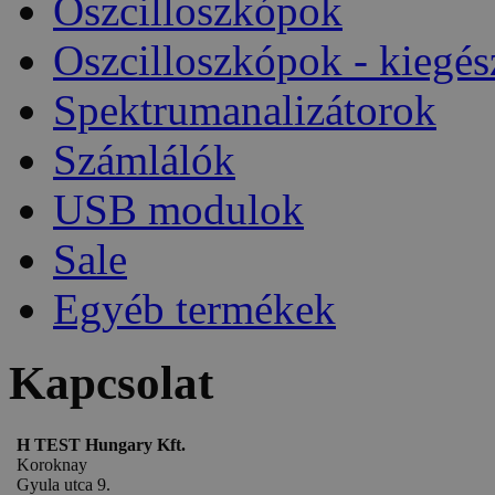
Oszcilloszkópok
Oszcilloszkópok - kiegés
Spektrumanalizátorok
Számlálók
USB modulok
Sale
Egyéb termékek
Kapcsolat
H TEST Hungary Kft.
Koroknay
Gyula utca 9.