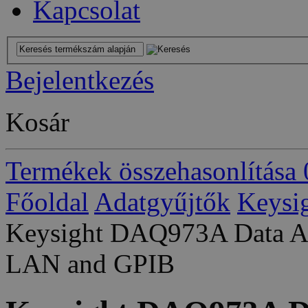
Kapcsolat
Bejelentkezés
Kosár
Termékek összehasonlítása
Főoldal
Adatgyűjtők
Keysig
Keysight DAQ973A Data Ac
LAN and GPIB