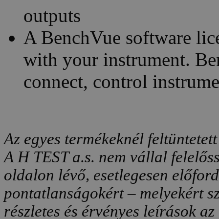
outputs
A BenchVue software lic
with your instrument. Be
connect, control instrume
Az egyes termékeknél feltüntetett
A H TEST a.s. nem vállal felelős
oldalon lévő, esetlegesen előfor
pontatlanságokért – melyekért sz
részletes és érvényes leírások a