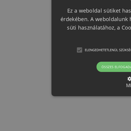
Ez a weboldal sütiket has
érdekében. A weboldalunk h
süti használatához, a Co
ELENGEDHETETLENÜL SZÜKSÉ
ÖSSZES ELFOGAD
M
Elengedhetetlenül szük
Az elengedhetetlenül szükséges 
funkcióit, például a felhasználói