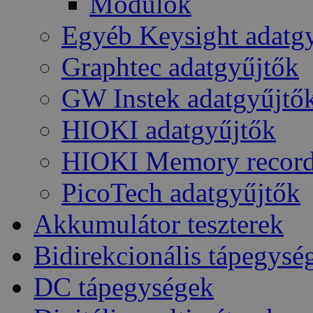
Modulok
Egyéb Keysight adatg
Graphtec adatgyűjtők
GW Instek adatgyűjtő
HIOKI adatgyűjtők
HIOKI Memory record
PicoTech adatgyűjtők
Akkumulátor teszterek
Bidirekcionális tápegysé
DC tápegységek