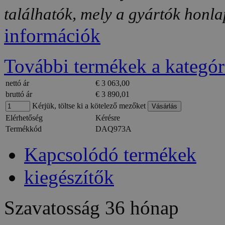
találhatók, mely a gyártók honlap
információk
További termékek a kategór
nettó ár
€ 3 063,00
bruttó ár
€ 3 890,01
Kérjük, töltse ki a kötelező mezőket
Elérhetőség
Kérésre
Termékkód
DAQ973A
Kapcsolódó termékek
kiegészítők
Szavatosság
36 hónap