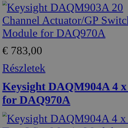
€ 783,00
Részletek
Keysight DAQM904A 4 x 
for DAQ970A