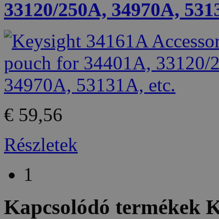
33120/250A, 34970A, 5313
€ 59,56
Részletek
1
Kapcsolódó termékek
K