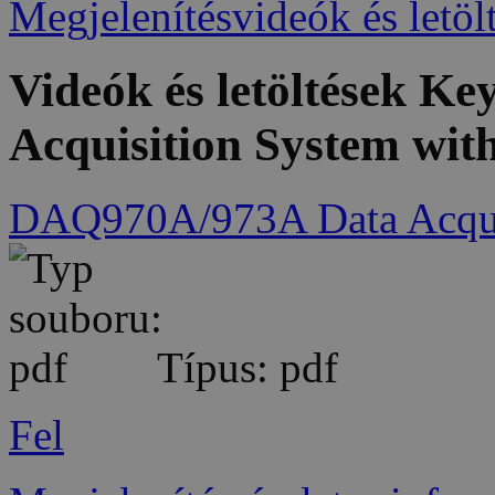
Megjelenítésvideók és letöl
Videók és letöltések K
Acquisition System wi
DAQ970A/973A Data Acqui
Típus: pdf
Fel