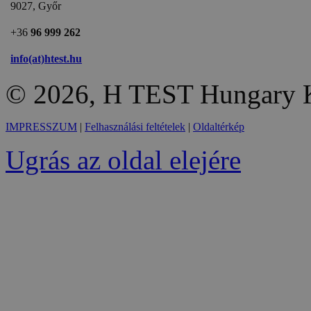
9027, Győr
+36
96 999 262
info(at)htest.hu
© 2026, H TEST Hungary K
IMPRESSZUM
|
Felhasználási feltételek
|
Oldaltérkép
Ugrás az oldal elejére