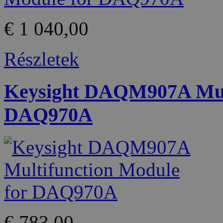
€ 1 040,00
Részletek
Keysight DAQM907A Mult
DAQ970A
€ 783,00