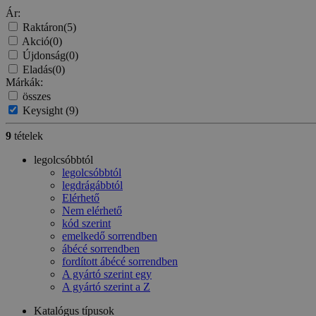
Ár:
Raktáron
(5)
Akció
(0)
Újdonság
(0)
Eladás
(0)
Márkák:
összes
Keysight
(9)
9
tételek
legolcsóbbtól
legolcsóbbtól
legdrágábbtól
Elérhető
Nem elérhető
kód szerint
emelkedő sorrendben
ábécé sorrendben
fordított ábécé sorrendben
A gyártó szerint egy
A gyártó szerint a Z
Katalógus típusok