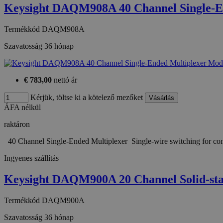
Név
Keysight DAQM908A 40 Channel Single-
Provide
temp_cookie
Név
/
Termékkód
DAQM908A
Domain
loadedFromBrowserCache
_gat
Google
Szavatosság
36 hónap
u_cookie
LLC
.htest.h
_ga_M6QY2NNW8T
.htest.h
€ 783,00
nettó ár
_ga
Google
Kérjük, töltse ki a kötelező mezőket
LLC
ÁFA nélkül
.htest.h
raktáron
_gid
Google
40 Channel Single-Ended Multiplexer Single-wire switching for 
LLC
.htest.h
Ingyenes szállítás
Keysight DAQM900A 20 Channel Solid-st
Termékkód
DAQM900A
Szavatosság
36 hónap