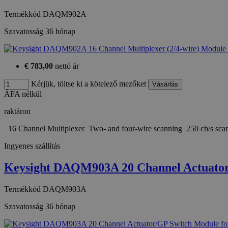
Termékkód
DAQM902A
Szavatosság
36 hónap
€ 783,00
nettó ár
Kérjük, töltse ki a kötelező mezőket
ÁFA nélkül
raktáron
16 Channel Multiplexer Two- and four-wire scanning 250 ch/s sca
Ingyenes szállítás
Keysight DAQM903A 20 Channel Actuato
Termékkód
DAQM903A
Szavatosság
36 hónap