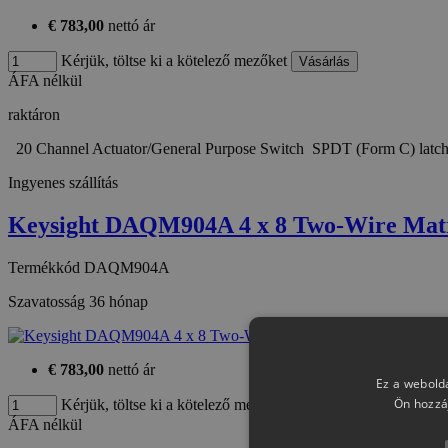
€ 783,00
nettó ár
Kérjük, töltse ki a kötelező mezőket
ÁFA nélkül
raktáron
20 Channel Actuator/General Purpose Switch SPDT (Form C) latch
Ingyenes szállítás
Keysight DAQM904A 4 x 8 Two-Wire Ma
Termékkód
DAQM904A
Szavatosság
36 hónap
€ 783,00
nettó ár
Ez a webolda
Ön hozzá
Kérjük, töltse ki a kötelező mezőket
ÁFA nélkül