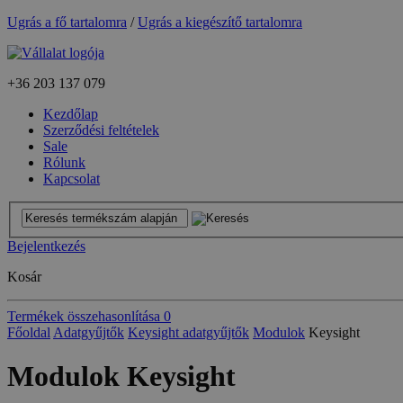
Ugrás a fő tartalomra
/
Ugrás a kiegészítő tartalomra
+36
203 137 079
Kezdőlap
Szerződési feltételek
Sale
Rólunk
Kapcsolat
Bejelentkezés
Kosár
Termékek összehasonlítása
0
Főoldal
Adatgyűjtők
Keysight adatgyűjtők
Modulok
Keysight
Modulok Keysight