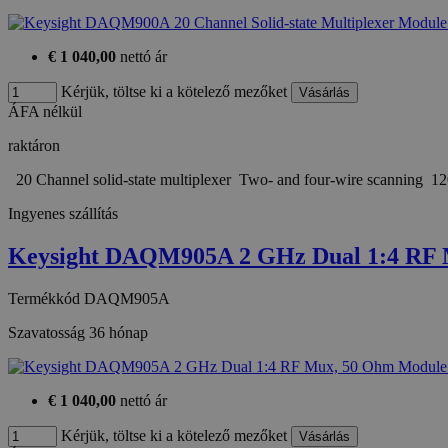
€ 1 040,00
nettó ár
Kérjük, töltse ki a kötelező mezőket
ÁFA nélkül
raktáron
20 Channel solid-state multiplexer Two- and four-wire scanning 
Ingyenes szállítás
Keysight DAQM905A 2 GHz Dual 1:4 RF
Termékkód
DAQM905A
Szavatosság
36 hónap
€ 1 040,00
nettó ár
Kérjük, töltse ki a kötelező mezőket