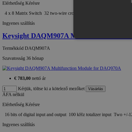
Elérhetőség
Kérésre
4 x 8 Matrix Switch 32 two-wire cross points 300 V, 1 A switch
Ingyenes szállítás
Keysight DAQM907A Multifunction Modu
Termékkód
DAQM907A
Szavatosság
36 hónap
Az elengedhetetlenül szükséges s
nem használható megfelelően az 
Provid
Név
€ 783,00
nettó ár
Domai
Kérjük, töltse ki a kötelező mezőket
CookieScriptConsent
Cookie
eshop.
ÁFA nélkül
Elérhetőség
Kérésre
PHPSESSID
PHP.n
.eshop
16 bits of digital input and output 100 kHz totalizer input Two +/
Ingyenes szállítás