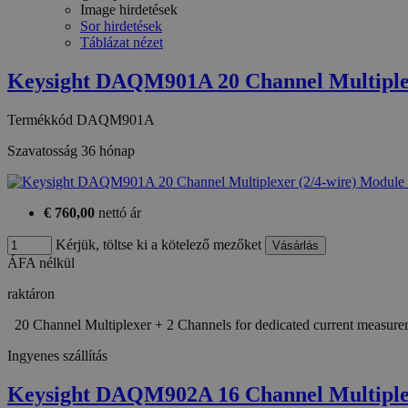
Image hirdetések
Sor hirdetések
Táblázat nézet
Keysight DAQM901A 20 Channel Multiple
Termékkód
DAQM901A
Szavatosság
36 hónap
€ 760,00
nettó ár
Kérjük, töltse ki a kötelező mezőket
ÁFA nélkül
raktáron
20 Channel Multiplexer + 2 Channels for dedicated current measu
Ingyenes szállítás
Keysight DAQM902A 16 Channel Multiple