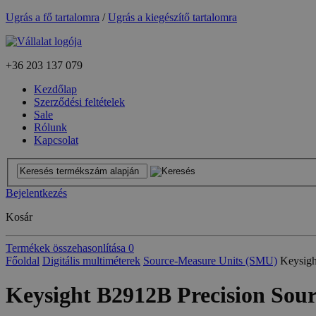
Ugrás a fő tartalomra
/
Ugrás a kiegészítő tartalomra
+36
203 137 079
Kezdőlap
Szerződési feltételek
Sale
Rólunk
Kapcsolat
Bejelentkezés
Kosár
Termékek összehasonlítása
0
Főoldal
Digitális multiméterek
Source-Measure Units (SMU)
Keysigh
Keysight B2912B Precision Sour