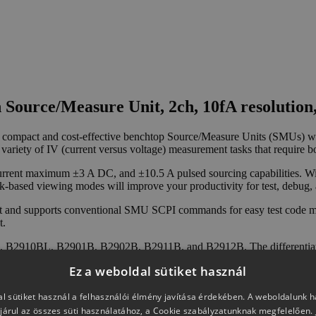
n Source/Measure Unit, 2ch, 10fA resolution
ompact and cost-effective benchtop Source/Measure Units (SMUs) with 
riety of IV (current versus voltage) measurement tasks that require bo
ent maximum ±3 A DC, and ±10.5 A pulsed sourcing capabilities. Wi
sk-based viewing modes will improve your productivity for test, debug, 
nd supports conventional SMU SCPI commands for easy test code migra
t.
2910BL, B2901B, B2902B, B2911B, and B2912B. The differentiation b
inimum timing interval, viewing modes, and SMU channels. These model
Ez a weboldal sütiket használ
l sütiket használ a felhasználói élmény javítása érdekében. A weboldalunk 
járul az összes süti használatához, a Cookie szabályzatunknak megfelelően.