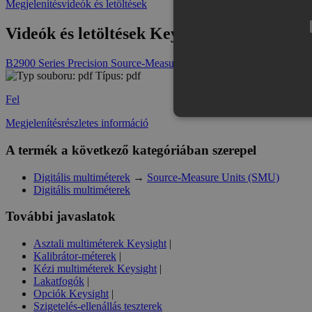
Megjelenítésvideók és letöltések
Videók és letöltések Keysight B2912B Prec
B2900 Series Precision Source-Measure Units (SMU) Product Sheet
Típus: pdf
Fel
Megjelenítésrészletes információ
A termék a következő kategóriában szerepel
Az elengedhetetlenül szükséges s
Digitális multiméterek
→
Source-Measure Units (SMU)
nem használható megfelelően az 
Digitális multiméterek
Provid
Név
Domai
További javaslatok
CookieScriptConsent
Cookie
Asztali multiméterek Keysight
|
eshop.
Kalibrátor-méterek
|
Kézi multiméterek Keysight
|
PHPSESSID
PHP.n
Lakatfogók
|
.eshop
Opciók Keysight
|
Szigetelés-ellenállás teszterek