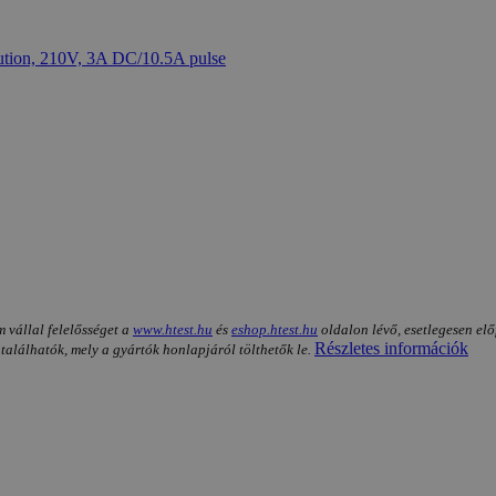
m vállal felelősséget a
www.htest.hu
és
eshop.htest.hu
oldalon lévő, esetlegesen elő
Részletes információk
 találhatók, mely a gyártók honlapjáról tölthetők le.