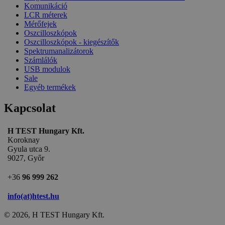
Komunikáció
LCR méterek
Mérőfejek
Oszcilloszkópok
Oszcilloszkópok - kiegészítők
Spektrumanalizátorok
Számlálók
USB modulok
Sale
Egyéb termékek
Kapcsolat
H TEST Hungary Kft.
Koroknay
Gyula utca 9.
9027, Győr
+36
96 999 262
info(at)htest.hu
© 2026, H TEST Hungary Kft.