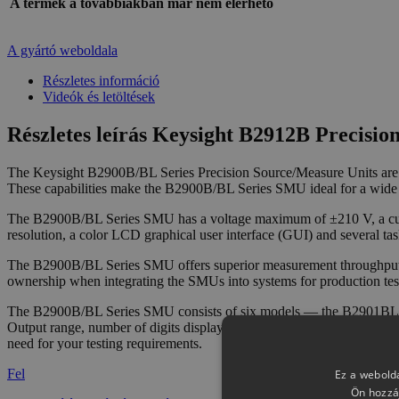
A termék a továbbiakban már nem elérhető
A gyártó weboldala
Részletes információ
Videók és letöltések
Részletes leírás Keysight B2912B Precisio
The Keysight B2900B/BL Series Precision Source/Measure Units are c
These capabilities make the B2900B/BL Series SMU ideal for a wide va
The B2900B/BL Series SMU has a voltage maximum of ±210 V, a curr
resolution, a color LCD graphical user interface (GUI) and several ta
The B2900B/BL Series SMU offers superior measurement throughput a
ownership when integrating the SMUs into systems for production tes
The B2900B/BL Series SMU consists of six models — the B2901BL, B
Output range, number of digits displayed, measurement resolution, m
need for your testing requirements.
Fel
Ez a webolda
Ön hozzá