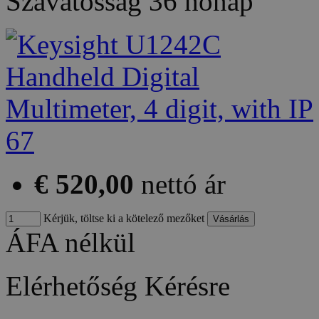
Szavatosság
36 hónap
€ 520,00
nettó ár
Kérjük, töltse ki a kötelező mezőket
ÁFA nélkül
Elérhetőség
Kérésre