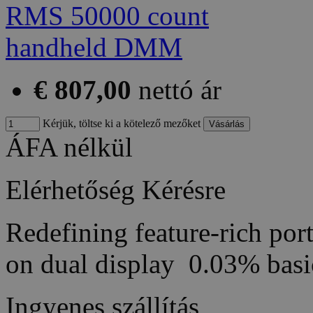
€ 807,00
nettó ár
Kérjük, töltse ki a kötelező mezőket
ÁFA nélkül
Elérhetőség
Kérésre
Redefining feature-rich por
on dual display 0.03% ba
Ingyenes szállítás