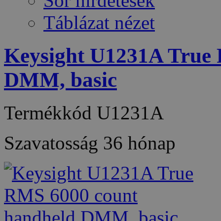
Sor hirdetések
Táblázat nézet
Keysight U1231A True
DMM, basic
Termékkód
U1231A
Szavatosság
36 hónap