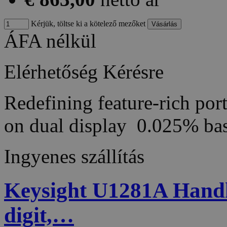
Kérjük, töltse ki a kötelező mezőket
ÁFA nélkül
Elérhetőség
Kérésre
Redefining feature-rich por
on dual display 0.025% b
Ingyenes szállítás
Keysight U1281A Handhe
digit,…