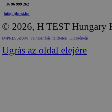
+36
96 999 262
info(at)htest.hu
© 2026, H TEST Hungary K
IMPRESSZUM
|
Felhasználási feltételek
|
Oldaltérkép
Ugrás az oldal elejére