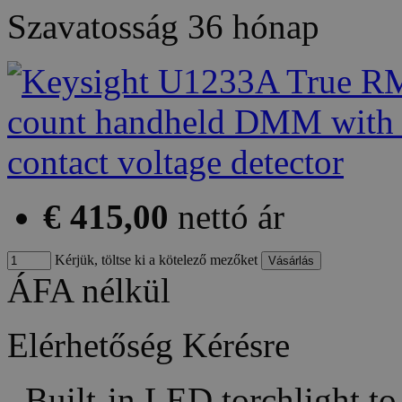
Szavatosság
36 hónap
€ 415,00
nettó ár
Kérjük, töltse ki a kötelező mezőket
ÁFA nélkül
Elérhetőség
Kérésre
Built-in LED torchlight to 