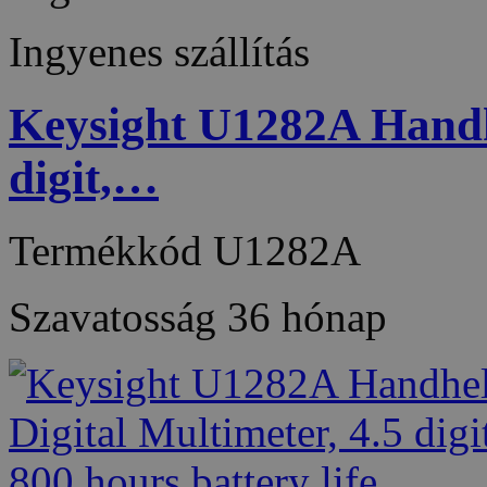
Ingyenes szállítás
Keysight U1282A Handhe
digit,…
Termékkód
U1282A
Szavatosság
36 hónap