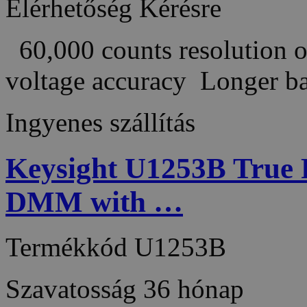
Elérhetőség
Kérésre
60,000 counts resolution 
voltage accuracy Longer b
Ingyenes szállítás
Keysight U1253B True
DMM with …
Termékkód
U1253B
Szavatosság
36 hónap