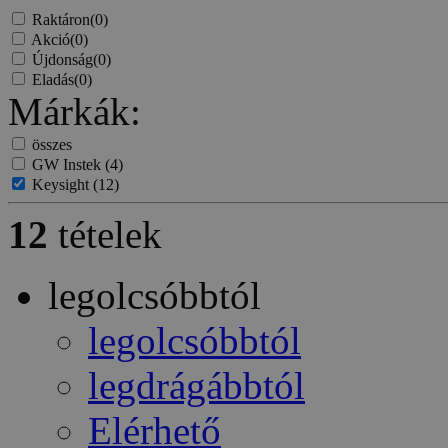
Raktáron
(0)
Akció
(0)
Újdonság
(0)
Eladás
(0)
Márkák:
összes
GW Instek
(4)
Keysight
(12)
12
tételek
legolcsóbbtól
legolcsóbbtól
legdrágábbtól
Elérhető