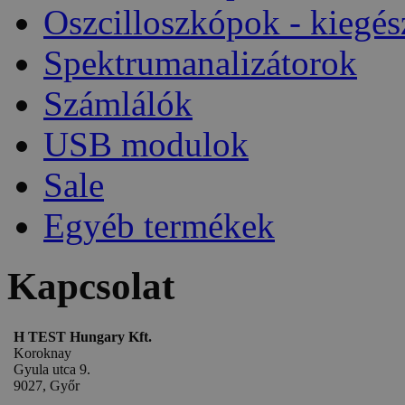
Oszcilloszkópok - kiegés
Spektrumanalizátorok
Számlálók
USB modulok
Sale
Egyéb termékek
Kapcsolat
H TEST Hungary Kft.
Koroknay
Gyula utca 9.
9027, Győr