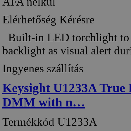
ÁFA nélkül
Elérhetőség
Kérésre
Built-in LED torchlight to 
backlight as visual alert d
Ingyenes szállítás
Keysight U1233A True
DMM with n…
Termékkód
U1233A