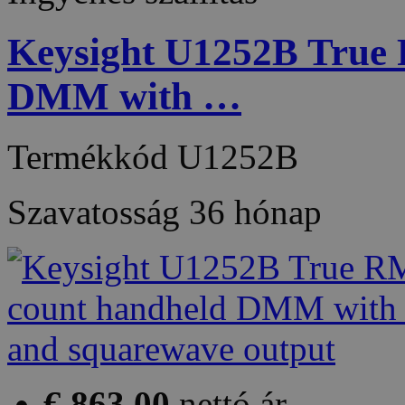
Keysight U1252B True
DMM with …
Termékkód
U1252B
Szavatosság
36 hónap
€ 863,00
nettó ár