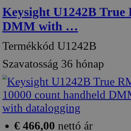
Keysight U1242B True
DMM with …
Termékkód
U1242B
Szavatosság
36 hónap
€ 466,00
nettó ár