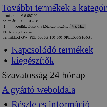
További termékek a kategór
nettó ár
€ 8 687,00
bruttó ár
€ 11 032,49
Kérjük, töltse ki a kötelező mezőket
Elérhetőség
Kérésre
Termékkód
GW_PEL-5005G-150-500_0PEL505G100GT
Kapcsolódó termékek
kiegészítők
Szavatosság
24 hónap
A gyártó weboldala
Részletes információ