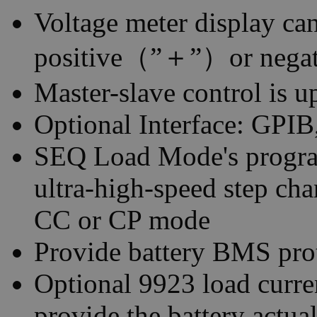
Voltage meter display can
positive（”＋”）or negat
Master-slave control is u
Optional Interface: GP
SEQ Load Mode's progra
ultra-high-speed step ch
CC or CP mode
Provide battery BMS prot
Optional 9923 load curre
provide the battery actu