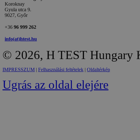
Koroknay
Gyula utca 9.
9027, Győr
+36
96 999 262
info(at)htest.hu
© 2026, H TEST Hungary K
IMPRESSZUM
|
Felhasználási feltételek
|
Oldaltérkép
Ugrás az oldal elejére