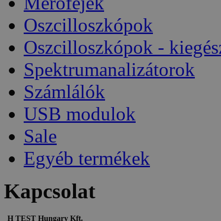
Mérőfejek
Oszcilloszkópok
Oszcilloszkópok - kiegés
Spektrumanalizátorok
Számlálók
USB modulok
Sale
Egyéb termékek
Kapcsolat
H TEST Hungary Kft.