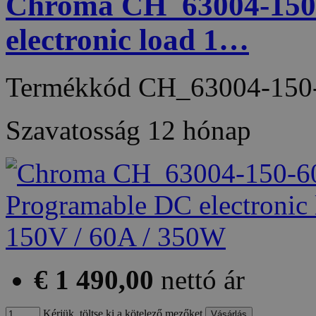
Chroma CH_63004-150
electronic load 1…
Termékkód
CH_63004-150
Szavatosság
12 hónap
€ 1 490,00
nettó ár
Kérjük, töltse ki a kötelező mezőket