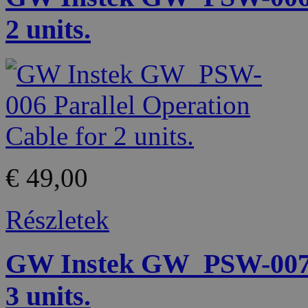
2 units.
€ 49,00
Részletek
GW Instek GW_PSW-007 P
3 units.