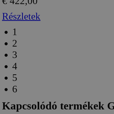
€ 422,00
Részletek
1
2
3
4
5
6
Kapcsolódó termékek
G