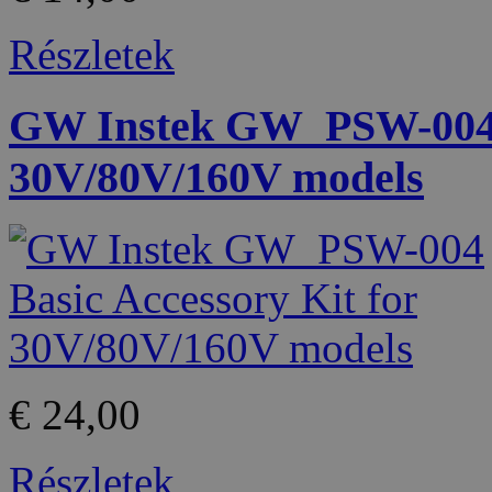
Részletek
GW Instek GW_PSW-004 B
30V/80V/160V models
€ 24,00
Részletek