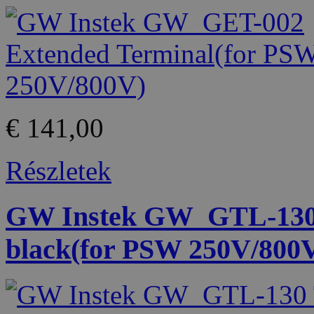
€ 141,00
Részletek
GW Instek GW_GTL-130 Te
black(for PSW 250V/800