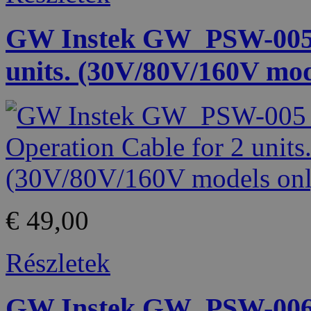
GW Instek GW_PSW-005 S
units. (30V/80V/160V mod
€ 49,00
Részletek
GW Instek GW_PSW-006 P