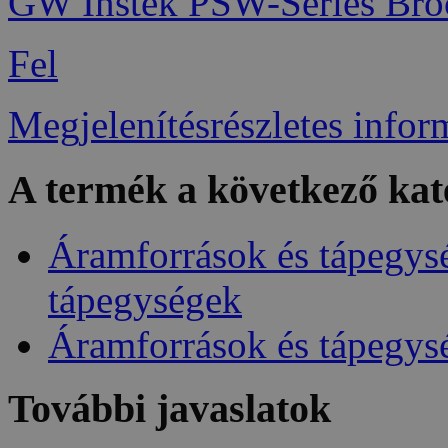
GW Instek PSW-Series Bro
Fel
Megjelenítésrészletes infor
A termék a következő kat
Áramforrások és tápegys
tápegységek
Áramforrások és tápegys
További javaslatok