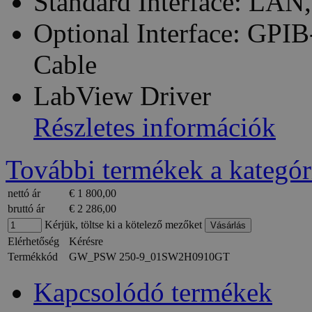
Standard Interface: LAN
Optional Interface: GP
Cable
LabView Driver
Részletes információk
További termékek a kategór
nettó ár
€ 1 800,00
bruttó ár
€ 2 286,00
Kérjük, töltse ki a kötelező mezőket
Elérhetőség
Kérésre
Termékkód
GW_PSW 250-9_01SW2H0910GT
Kapcsolódó termékek