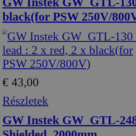
GW Instek GW_GTL-130 Te
black(for PSW 250V/800
€ 43,00
Részletek
GW Instek GW_GTL-248 
Shielded, 2000mm