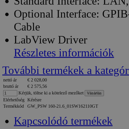
Standard Interface: LAN
Optional Interface: GP
Cable
LabView Driver
Részletes információk
További termékek a kategór
nettó ár
€ 2 028,00
bruttó ár
€ 2 575,56
Kérjük, töltse ki a kötelező mezőket
Elérhetőség
Kérésre
Termékkód
GW_PSW 160-21.6_01SW162110GT
Kapcsolódó termékek