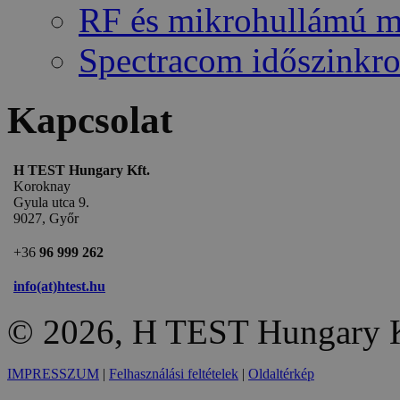
RF és mikrohullámú 
Spectracom időszinkro
Kapcsolat
H TEST Hungary Kft.
Koroknay
Gyula utca 9.
9027, Győr
+36
96 999 262
info(at)htest.hu
© 2026, H TEST Hungary K
IMPRESSZUM
|
Felhasználási feltételek
|
Oldaltérkép