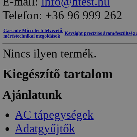
E-mail:
info@htest.hu
Telefon: +36 96 999 262
Cascade Microtech félvezető
Keysight precíziós áram/feszültség 
méréstechnikai megoldások
Nincs ilyen termék.
Kiegészítő tartalom
Ajánlatunk
AC tápegységek
Adatgyűjtők