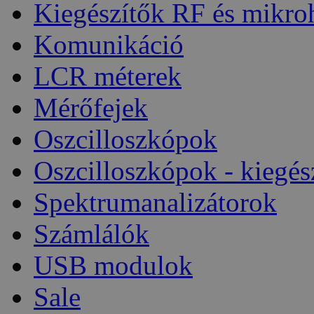
Kiegészítők RF és mikro
Komunikáció
LCR méterek
Mérőfejek
Oszcilloszkópok
Oszcilloszkópok - kiegés
Spektrumanalizátorok
Számlálók
USB modulok
Sale