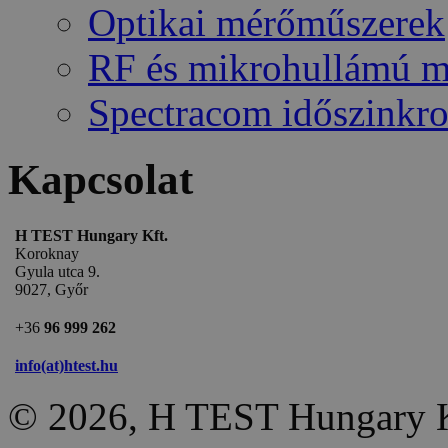
Optikai mérőműszerek
RF és mikrohullámú 
Spectracom időszinkro
Kapcsolat
H TEST Hungary Kft.
Koroknay
Gyula utca 9.
9027, Győr
+36
96 999 262
info(at)htest.hu
© 2026, H TEST Hungary K