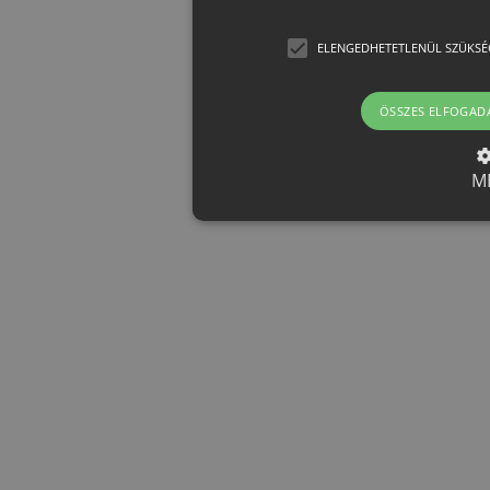
ELENGEDHETETLENÜL SZÜKSÉ
ÖSSZES ELFOGAD
M
Elengedhetetlenül szük
Az elengedhetetlenül szükséges 
funkcióit, például a felhasználói
nem használható megfelelően az 
Provider /
Név
Le
Domain
CookieScriptConsent
CookieScript
h
eshop.htest.hu