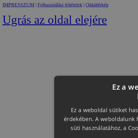
IMPRESSZUM
|
Felhasználási feltételek
|
Oldaltérkép
Ugrás az oldal elejére
Ez a w
Ez a weboldal sütiket has
érdekében. A weboldalunk h
süti használatához, a Co