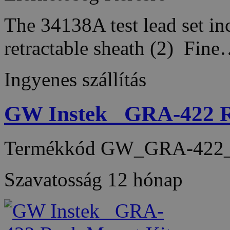
The 34138A test lead set i
retractable sheath (2) Fin
Ingyenes szállítás
GW Instek_ GRA-422 R
Termékkód
GW_GRA-422_
Szavatosság
12 hónap