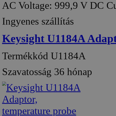
AC Voltage: 999,9 V DC Cu
Ingyenes szállítás
Keysight U1184A Adapt
Termékkód
U1184A
Szavatosság
36 hónap