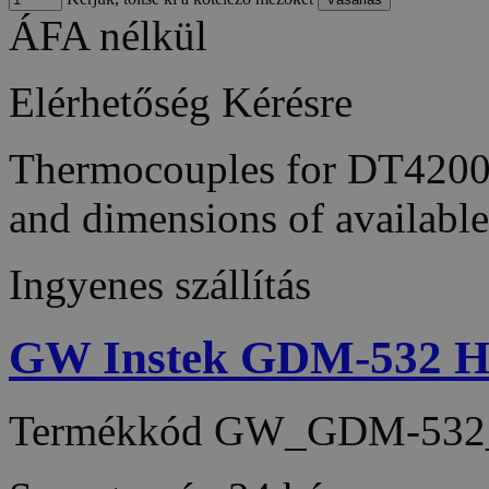
ÁFA nélkül
Elérhetőség
Kérésre
Thermocouples for DT4200s.
and dimensions of availabl
Ingyenes szállítás
GW Instek GDM-532 Ha
Termékkód
GW_GDM-532