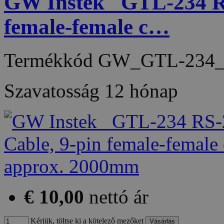
GW Instek_ GTL-234 R
female-female c…
Termékkód
GW_GTL-234_
Szavatosság
12 hónap
€ 10,00
nettó ár
Kérjük, töltse ki a kötelező mezőket