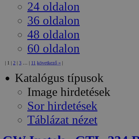
24 oldalon
36 oldalon
48 oldalon
60 oldalon
|
1
|
2
|
3
…
|
11
következő
»
|
Katalógus típusok
Image hirdetések
Sor hirdetések
Táblázat nézet