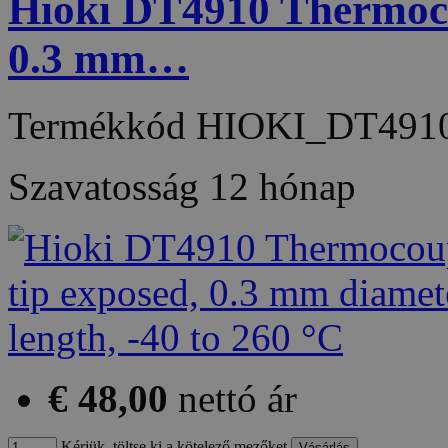
Hioki DT4910 Thermocou
0.3 mm…
Termékkód
HIOKI_DT491
Szavatosság
12 hónap
€ 48,00
nettó ár
Kérjük, töltse ki a kötelező mezőket