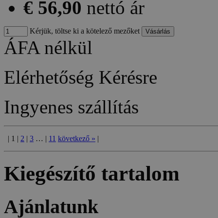
€ 56,90
nettó ár
Kérjük, töltse ki a kötelező mezőket
ÁFA nélkül
Elérhetőség
Kérésre
Ingyenes szállítás
|
1
|
2
|
3
…
|
11
következő
»
|
Kiegészítő tartalom
Ajánlatunk