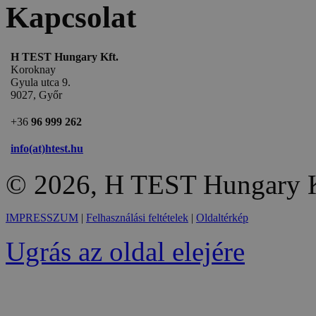
Kapcsolat
H TEST Hungary Kft.
Koroknay
Gyula utca 9.
9027, Győr
+36
96 999 262
info(at)htest.hu
© 2026, H TEST Hungary K
IMPRESSZUM
|
Felhasználási feltételek
|
Oldaltérkép
Ugrás az oldal elejére