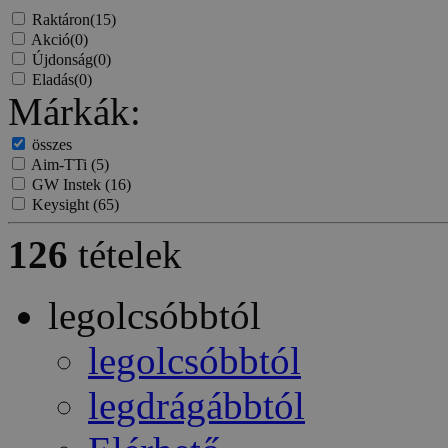
Raktáron
(15)
Akció
(0)
Újdonság
(0)
Eladás
(0)
Márkák:
összes
Aim-TTi
(5)
GW Instek
(16)
Keysight
(65)
126
tételek
legolcsóbbtól
legolcsóbbtól
legdrágábbtól