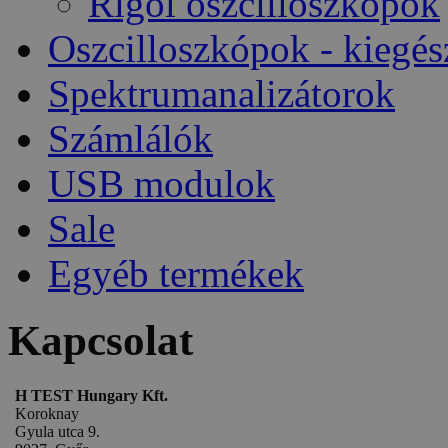
Rigol oszcilloszkópok
Oszcilloszkópok - kiegés
Spektrumanalizátorok
Számlálók
USB modulok
Sale
Egyéb termékek
Kapcsolat
H TEST Hungary Kft.
Koroknay
Gyula utca 9.