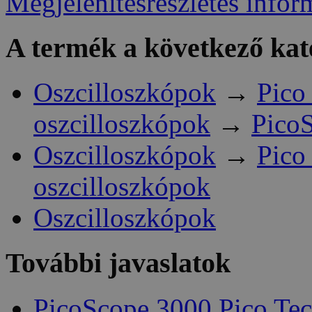
Megjelenítésrészletes infor
A termék a következő kat
Oszcilloszkópok
→
Pico
oszcilloszkópok
→
Pico
Oszcilloszkópok
→
Pico
oszcilloszkópok
Oszcilloszkópok
További javaslatok
PicoScope 3000 Pico Te