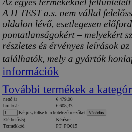
Az egyes termékeknél feltüntetett
A H TEST a.s. nem vállal felelős
oldalon lévő, esetlegesen előfor
pontatlanságokért – melyekért sz
részletes és érvényes leírások a
találhatók, mely a gyártók honlap
információk
További termékek a kategór
nettó ár
€ 479,00
bruttó ár
€ 608,33
Kérjük, töltse ki a kötelező mezőket
Elérhetőség
Kérésre
Termékkód
PT_PQ015