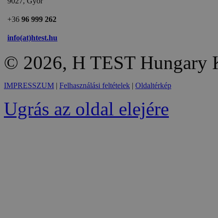
9027, Győr
+36
96 999 262
info(at)htest.hu
© 2026, H TEST Hungary K
IMPRESSZUM
|
Felhasználási feltételek
|
Oldaltérkép
Ugrás az oldal elejére