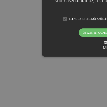
süti használatához, a Co
ELENGEDHETETLENÜL SZÜKSÉ
ÖSSZES ELFOGAD
M
Elengedhetetlenül szük
Az elengedhetetlenül szükséges 
funkcióit, például a felhasználói
nem használható megfelelően az 
Provider /
Név
Le
Domain
CookieScriptConsent
CookieScript