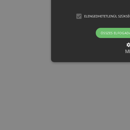
ELENGEDHETETLENÜL SZÜKSÉ
ÖSSZES ELFOGAD
M
Elengedhetetlenül szük
Az elengedhetetlenül szükséges 
funkcióit, például a felhasználói
nem használható megfelelően az 
Provider /
Név
Le
Domain
CookieScriptConsent
CookieScript
h
eshop.htest.hu