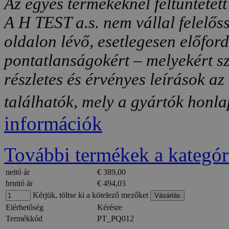
Az egyes termékeknél feltüntetett
A H TEST a.s. nem vállal felelős
oldalon lévő, esetlegesen előfor
pontatlanságokért – melyekért sz
részletes és érvényes leírások a
találhatók, mely a gyártók honlap
információk
További termékek a kategór
nettó ár
€ 389,00
bruttó ár
€ 494,03
Kérjük, töltse ki a kötelező mezőket
Elérhetőség
Kérésre
Termékkód
PT_PQ012