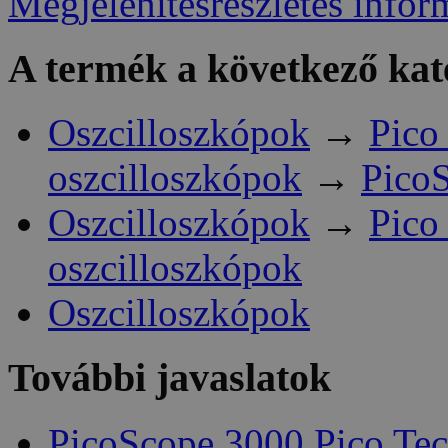
Megjelenítésrészletes infor
A termék a következő kat
Oszcilloszkópok
→
Pico
oszcilloszkópok
→
Pico
Oszcilloszkópok
→
Pico
oszcilloszkópok
Oszcilloszkópok
További javaslatok
PicoScope 3000 Pico Te