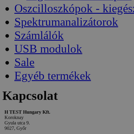
Oszcilloszkópok - kiegés
Spektrumanalizátorok
Számlálók
USB modulok
Sale
Egyéb termékek
Kapcsolat
H TEST Hungary Kft.
Koroknay
Gyula utca 9.
9027, Győr