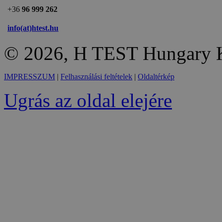
+36
96 999 262
info(at)htest.hu
© 2026, H TEST Hungary K
IMPRESSZUM
|
Felhasználási feltételek
|
Oldaltérkép
Ugrás az oldal elejére