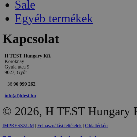
Sale
Egyéb termékek
Kapcsolat
H TEST Hungary Kft.
Koroknay
Gyula utca 9.
9027, Győr
+36
96 999 262
info(at)htest.hu
© 2026, H TEST Hungary K
IMPRESSZUM
|
Felhasználási feltételek
|
Oldaltérkép