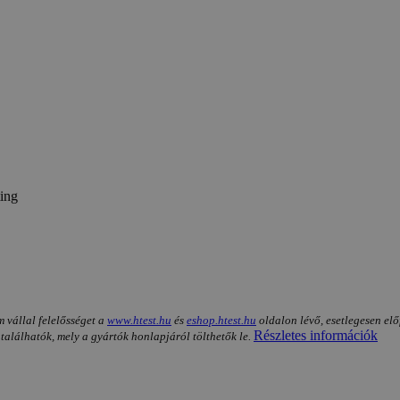
ing
m vállal felelősséget a
www.htest.hu
és
eshop.htest.hu
oldalon lévő, esetlegesen elő
Részletes információk
 találhatók, mely a gyártók honlapjáról tölthetők le.