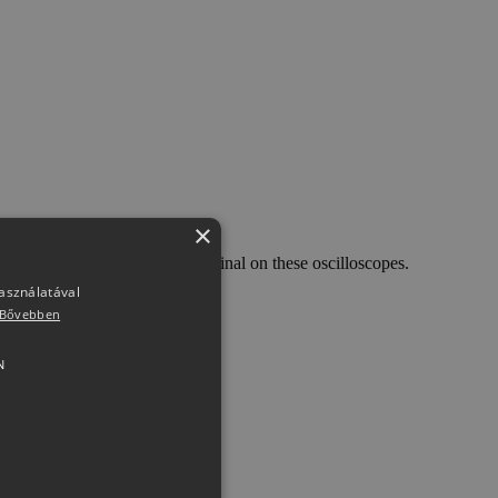
×
ads are used for the DMM terminal on these oscilloscopes.
használatával
Bővebben
N