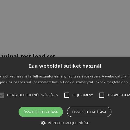
inal test lead set
Ez a weboldal sütiket használ
s Handheld Digital Oscilloscope Probes and Test Leads. These test le
l sütiket használ a felhasználói élmény javítása érdekében. A weboldalunk 
járul az összes süti használatához, a Cookie szabályzatunknak megfelelően.
ELENGEDHETETLENÜL SZÜKSÉGES
TELJESÍTMÉNY
BESOROLATLA
ÖSSZES ELFOGADÁSA
ÖSSZES ELUTASÍTÁSA
RÉSZLETEK MEGJELENÍTÉSE