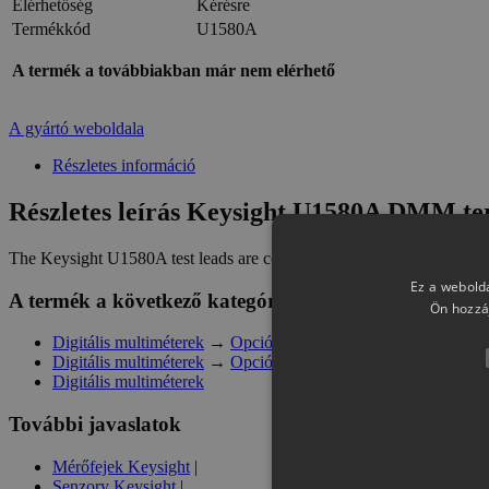
Elérhetőség
Kérésre
Termékkód
U1580A
A termék a továbbiakban már nem elérhető
A gyártó weboldala
Részletes információ
Részletes leírás Keysight U1580A DMM term
The Keysight U1580A test leads are compatible with the U1600A Serie
Ez a webolda
A termék a következő kategóriában szerepel
Ön hozzá
Digitális multiméterek
→
Opciók
→
Egyéb
Digitális multiméterek
→
Opciók
Digitális multiméterek
További javaslatok
Mérőfejek Keysight
|
Senzory Keysight
|