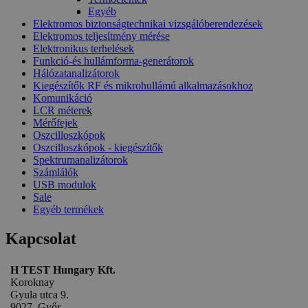
Egyéb
_ga_M6QY2NNW8T
.htest.h
Elektromos biztonságtechnikai vizsgálóberendezések
Elektromos teljesítmény mérése
_ga
Google
Elektronikus terhelések
LLC
Funkció-és hullámforma-generátorok
.htest.h
Hálózatanalizátorok
Kiegészítők RF és mikrohullámú alkalmazásokhoz
Komunikáció
_gid
Google
LCR méterek
LLC
Mérőfejek
.htest.h
Oszcilloszkópok
Oszcilloszkópok - kiegészítők
Spektrumanalizátorok
Számlálók
USB modulok
Sale
Egyéb termékek
Kapcsolat
H TEST Hungary Kft.
Koroknay
Gyula utca 9.
9027, Győr