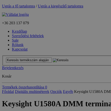
Ugrás a fő tartalomra
/
Ugrás a kiegészítő tartalomra
+36
203 137 079
Kezdőlap
Szerződési feltételek
Sale
Rólunk
Kapcsolat
Bejelentkezés
Kosár
Termékek összehasonlítása
0
Főoldal
Digitális multiméterek
Opciók
Egyéb
Keysight U1580A DMM t
Keysight U1580A DMM terminal 