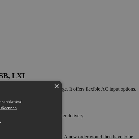
USB, LXI
×
er supply in a small 2U package. It offers flexible AC input options,
rrent or voltage respectively.
használatával
Bővebben
nged under any circumstances after delivery.
N
t approval and applicable charges. A new order would then have to be