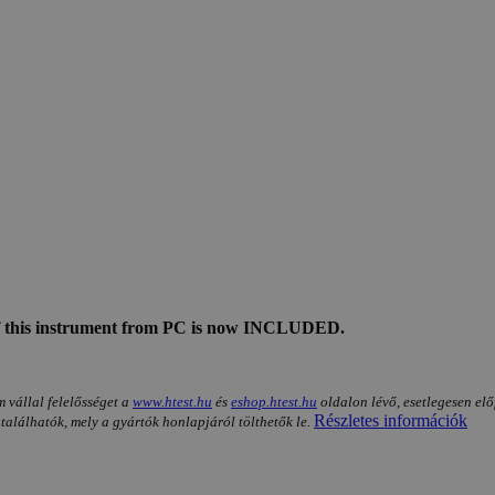
 of this instrument from PC is now INCLUDED.
m vállal felelősséget a
www.htest.hu
és
eshop.htest.hu
oldalon lévő, esetlegesen elő
Részletes információk
 találhatók, mely a gyártók honlapjáról tölthetők le.