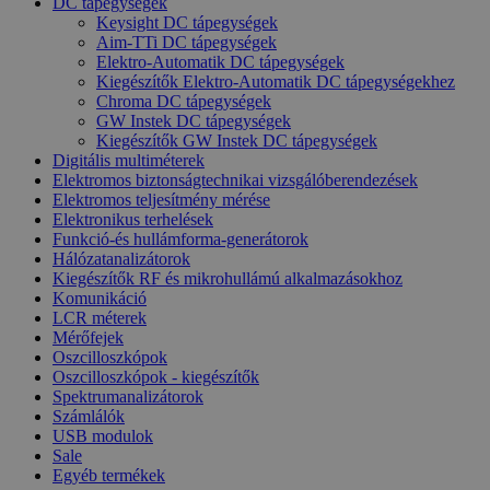
DC tápegységek
Keysight DC tápegységek
Aim-TTi DC tápegységek
Elektro-Automatik DC tápegységek
Kiegészítők Elektro-Automatik DC tápegységekhez
Chroma DC tápegységek
GW Instek DC tápegységek
Kiegészítők GW Instek DC tápegységek
Digitális multiméterek
Elektromos biztonságtechnikai vizsgálóberendezések
Elektromos teljesítmény mérése
Elektronikus terhelések
Funkció-és hullámforma-generátorok
Hálózatanalizátorok
Kiegészítők RF és mikrohullámú alkalmazásokhoz
Komunikáció
LCR méterek
Mérőfejek
Oszcilloszkópok
Oszcilloszkópok - kiegészítők
Spektrumanalizátorok
Számlálók
USB modulok
Sale
Egyéb termékek