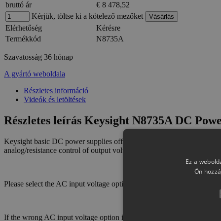
bruttó ár
€ 8 478,52
Kérjük, töltse ki a kötelező mezőket
Elérhetőség
Kérésre
Termékkód
N8735A
Szavatosság
36 hónap
A gyártó weboldala
Részletes információ
Videók és letöltések
Részletes leírás Keysight N8735A DC Pow
Keysight basic DC power supplies offer essential features for a tigh
analog/resistance control of output voltage and current, as well as par
Ez a webolda
Ön hozzá
Please select the AC input voltage option carefully. The AC input vol
If the wrong AC input voltage option is purchased and delivered, the 