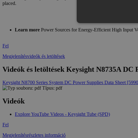
placed.
Learn more
Power Sources for Energy-Efficient High Input 
Fel
Az elengedhetetlenül szükséges s
nem használható megfelelően az 
Megjelenítésvideók és letöltések
Provid
Név
Domai
Videók és letöltések Keysight N8735A DC
CookieScriptConsent
Cookie
eshop.
Keysight N8700 Series System DC Power Supplies Data Sheet [59
Típus: pdf
PHPSESSID
PHP.n
.eshop
Videók
Explore YouTube Videos - Keysight Tube (SPD)
Név
Fel
Provide
temp_cookie
Név
/
Megjelenítésrészletes információ