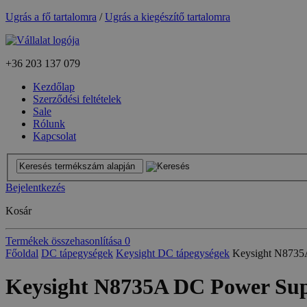
Ugrás a fő tartalomra
/
Ugrás a kiegészítő tartalomra
+36
203 137 079
Kezdőlap
Szerződési feltételek
Sale
Rólunk
Kapcsolat
Bejelentkezés
Kosár
Termékek összehasonlítása
0
Főoldal
DC tápegységek
Keysight DC tápegységek
Keysight N8735
Keysight N8735A DC Power Sup