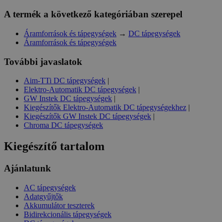
Domain
loadedFromBrowserCache
A termék a következő kategóriában szerepel
_gat
Google
u_cookie
LLC
.htest.h
Áramforrások és tápegységek
→
DC tápegységek
Áramforrások és tápegységek
_ga_M6QY2NNW8T
.htest.h
További javaslatok
_ga
Google
LLC
Aim-TTi DC tápegységek
|
.htest.h
Elektro-Automatik DC tápegységek
|
GW Instek DC tápegységek
|
Kiegészítők Elektro-Automatik DC tápegységekhez
|
_gid
Google
Kiegészítők GW Instek DC tápegységek
|
LLC
.htest.h
Chroma DC tápegységek
Kiegészítő tartalom
Ajánlatunk
AC tápegységek
Adatgyűjtők
Akkumulátor teszterek
Bidirekcionális tápegységek