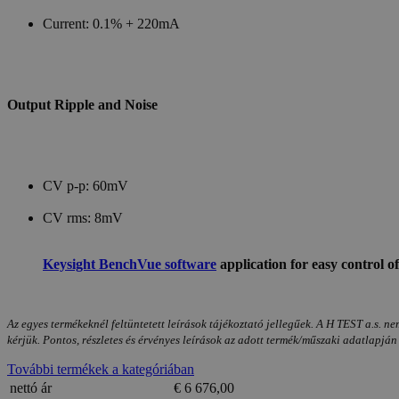
Current: 0.1% + 220mA
Output Ripple and Noise
CV p-p: 60mV
CV rms: 8mV
Keysight BenchVue software
application for easy control
Az egyes termékeknél feltüntetett leírások tájékoztató jellegűek. A H TEST a.s. ne
kérjük. Pontos, részletes és érvényes leírások az adott termék/műszaki adatlapján
További termékek a kategóriában
nettó ár
€ 6 676,00