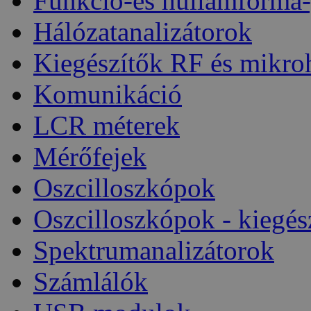
Funkció-és hullámforma-
Hálózatanalizátorok
Kiegészítők RF és mikro
Komunikáció
LCR méterek
Mérőfejek
Oszcilloszkópok
Oszcilloszkópok - kiegés
Spektrumanalizátorok
Számlálók