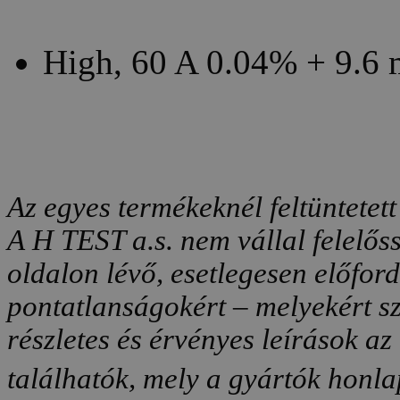
High, 60 A 0.04% + 9.6
Az egyes termékeknél feltüntetett
A H TEST a.s. nem vállal felelős
oldalon lévő, esetlegesen előfor
pontatlanságokért – melyekért sz
részletes és érvényes leírások a
találhatók, mely a gyártók honlap