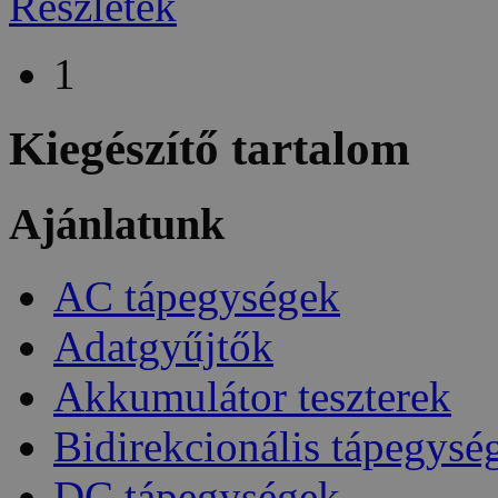
Részletek
1
Kiegészítő tartalom
Ajánlatunk
AC tápegységek
Adatgyűjtők
Akkumulátor teszterek
Bidirekcionális tápegysé
DC tápegységek