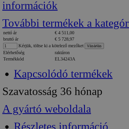
információk
További termékek a kategór
nettó ár
€ 4 511,00
bruttó ár
€ 5 728,97
Kérjük, töltse ki a kötelező mezőket
Elérhetőség
raktáron
Termékkód
EL34243A
Kapcsolódó termékek
Szavatosság
36 hónap
A gyártó weboldala
Részletes információ