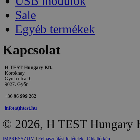
USB modulok
Sale
Egyéb termékek
Kapcsolat
H TEST Hungary Kft.
Koroknay
Gyula utca 9.
9027, Győr
+36
96 999 262
info(at)htest.hu
© 2026, H TEST Hungary K
IMPRESSZUM
|
Felhasználási feltételek
|
Oldaltérkép