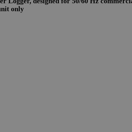
 Logger, designed for 50/60 Hz commercial l
nit only