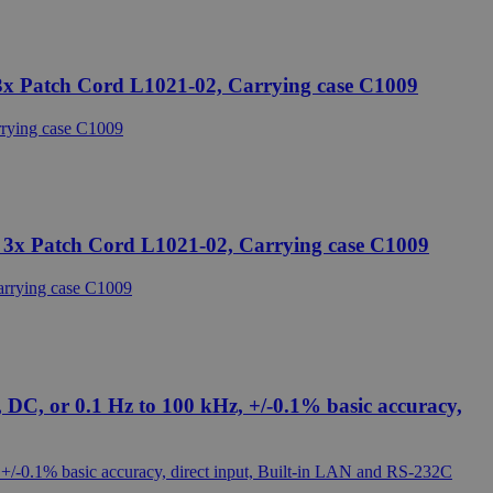
Leírás
ap
 nap
 3x Patch Cord L1021-02, Carrying case C1009
umentáció szerint a kérelem
ap
nagy forgalmú webhelyeken.
ak megőrzésére.
elentős frissítés a Google által
felhasználók
delésével kliens
, 3x Patch Cord L1021-02, Carrying case C1009
ely-elemzési jelentések
edi értéket tárol és frissít, és
DC, or 0.1 Hz to 100 kHz, +/-0.1% basic accuracy,