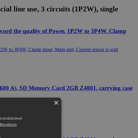
l line use, 3 circuits (1P2W), single
ecord the quality of Power, 1P2W to 3P4W, Clamp
 (600 A), SD Memory Card 2GB Z4001, carrying case
×
használatával
Bővebben