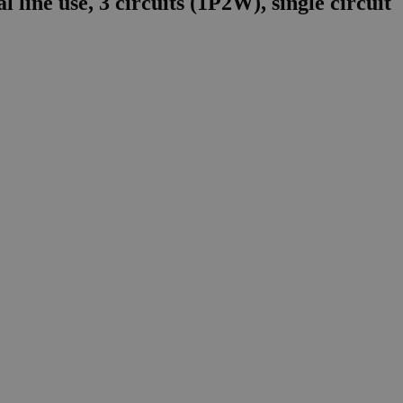
ine use, 3 circuits (1P2W), single circuit