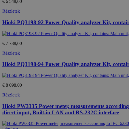
€ 6 548,00
Név
Provide
Részletek
temp_cookie
Név
/
Domain
loadedFromBrowserCache
Hioki PQ3198-92 Power Quality analyzer Kit, contai
_gat
Google
u_cookie
LLC
.htest.h
_ga_M6QY2NNW8T
.htest.h
€ 7 738,00
Részletek
_ga
Google
LLC
.htest.h
Hioki PQ3198-94 Power Quality analyzer Kit, contai
_gid
Google
LLC
€ 8 098,00
.htest.h
Részletek
Hioki PW3335 Power meter, measurements according t
direct input, Built-in LAN and RS-232C interface