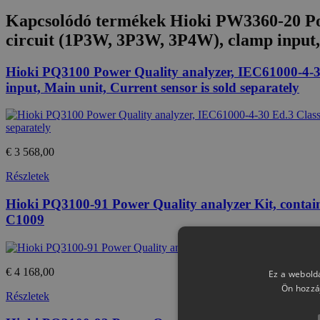
Kapcsolódó termékek
Hioki PW3360-20 Pow
circuit (1P3W, 3P3W, 3P4W), clamp input,
Hioki PQ3100 Power Quality analyzer, IEC61000-4-30
input, Main unit, Current sensor is sold separately
€ 3 568,00
Részletek
Hioki PQ3100-91 Power Quality analyzer Kit, conta
C1009
€ 4 168,00
Ez a webolda
Ön hozzá
Részletek