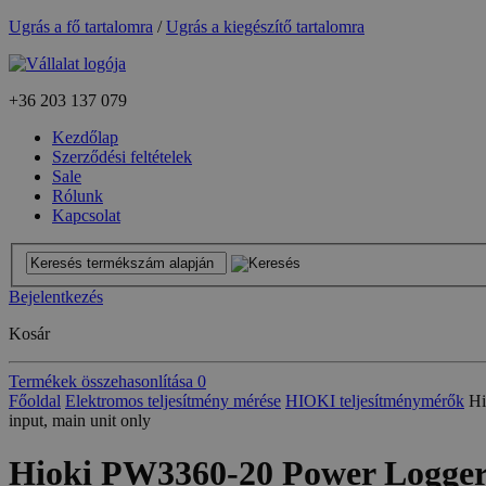
Ugrás a fő tartalomra
/
Ugrás a kiegészítő tartalomra
+36
203 137 079
Kezdőlap
Szerződési feltételek
Sale
Rólunk
Kapcsolat
Bejelentkezés
Kosár
Termékek összehasonlítása
0
Főoldal
Elektromos teljesítmény mérése
HIOKI teljesítménymérők
Hi
input, main unit only
Hioki PW3360-20 Power Logger, d