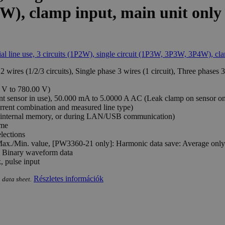
4W), clamp input, main unit only
ires (1/2/3 circuits), Single phase 3 wires (1 circuit), Three phases 3 w
 V to 780.00 V)
t sensor in use), 50.000 mA to 5.0000 A AC (Leak clamp on sensor on
rent combination and measured line type)
or internal memory, or during LAN/USB communication)
ime
elections
ax./Min. value, [PW3360-21 only]: Harmonic data save: Average only 
: Binary waveform data
, pulse input
Részletes információk
 data sheet.