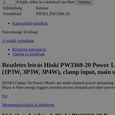
Kérjük, töltse ki a kötelező mezőket
Elérhetőség
Kérésre
Termékkód
HIOKI_PW3360-20
Kapcsolódó termékek
Szavatosság
36 hónap
A gyártó weboldala
Részletes információ
Videók és letöltések
Részletes leírás Hioki PW3360-20 Power Log
(1P3W, 3P3W, 3P4W), clamp input, main u
HIOKI Clamp On Power Meters are multi-channel power measuring devi
Phase 4-Wire energy loggers monitor power demand and other power pa
Fel
Megjelenítésvideók és letöltések