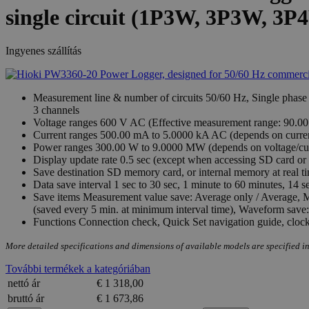
single circuit (1P3W, 3P3W, 3P
Ingyenes szállítás
Measurement line & number of circuits 50/60 Hz, Single phase 2 w
3 channels
Voltage ranges 600 V AC (Effective measurement range: 90.00
Current ranges 500.00 mA to 5.0000 kA AC (depends on curren
Power ranges 300.00 W to 9.0000 MW (depends on voltage/cur
Display update rate 0.5 sec (except when accessing SD card 
Save destination SD memory card, or internal memory at real t
Data save interval 1 sec to 30 sec, 1 minute to 60 minutes, 14 s
Save items Measurement value save: Average only / Average, M
(saved every 5 min. at minimum interval time), Waveform save
Functions Connection check, Quick Set navigation guide, clock
More detailed specifications and dimensions of available models are specified in
További termékek a kategóriában
nettó ár
€ 1 318,00
bruttó ár
€ 1 673,86