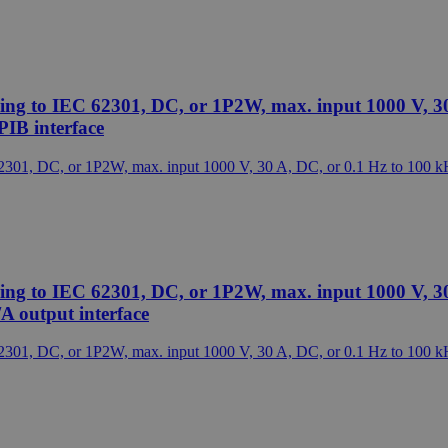
g to IEC 62301, DC, or 1P2W, max. input 1000 V, 30 
PIB interface
g to IEC 62301, DC, or 1P2W, max. input 1000 V, 30 
A output interface