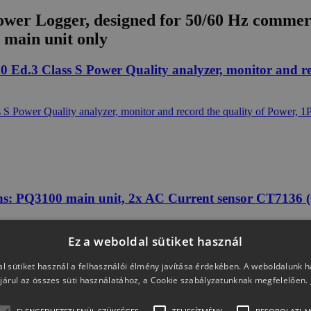
er Logger, designed for 50/60 Hz commercia
 main unit only
 Ed.3 Class S Power Quality analyzer, monitor and r
ins: PQ3100 main unit, 2x AC Current sensor CT7136
Ez a weboldal sütiket használ
l sütiket használ a felhasználói élmény javítása érdekében. A weboldalunk 
járul az összes süti használatához, a Cookie szabályzatunknak megfelelően.