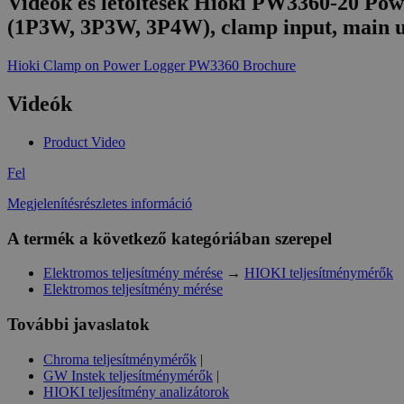
Videók és letöltések Hioki PW3360-20 Power
(1P3W, 3P3W, 3P4W), clamp input, main u
Hioki Clamp on Power Logger PW3360 Brochure
Videók
Product Video
Fel
Megjelenítésrészletes információ
A termék a következő kategóriában szerepel
Elektromos teljesítmény mérése
→
HIOKI teljesítménymérők
Elektromos teljesítmény mérése
További javaslatok
Chroma teljesítménymérők
|
GW Instek teljesítménymérők
|
HIOKI teljesítmény analizátorok