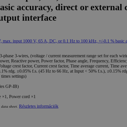
sic accuracy, direct or external 
tput interface
3-phase 3-wires, (voltage / current measurement range set for each wir
er, Reactive power, Power factor, Phase angle, Frequency, Efficiency, 
ge crest factor, Current crest factor, Time average current, Time avera
1% rdg. ±0.05% f.s. (45 Hz to 66 Hz, at Input < 50% f.s.), ±0.15% rdg.
times settings)
des GP-IB)
e ×1, Power cord ×1
Részletes információk
 data sheet.