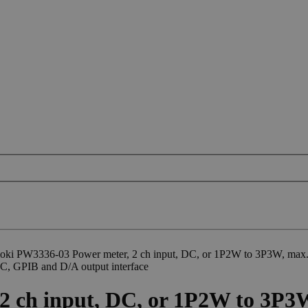
oki PW3336-03 Power meter, 2 ch input, DC, or 1P2W to 3P3W, max. i
32C, GPIB and D/A output interface
 ch input, DC, or 1P2W to 3P3W,