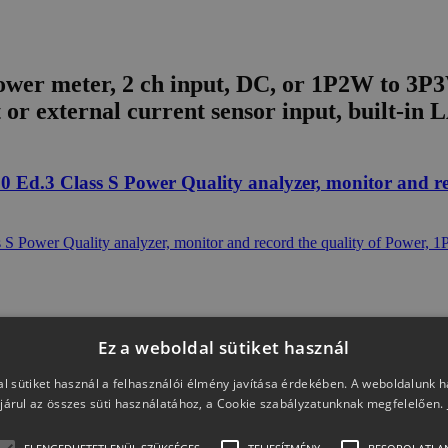
er meter, 2 ch input, DC, or 1P2W to 3P3W
ct or external current sensor input, built-
 Ed.3 Class S Power Quality analyzer, monitor and r
Ez a weboldal sütiket használ
ins: PQ3100 main unit, 2x AC Current sensor CT7136
l sütiket használ a felhasználói élmény javítása érdekében. A weboldalunk 
járul az összes süti használatához, a Cookie szabályzatunknak megfelelően.