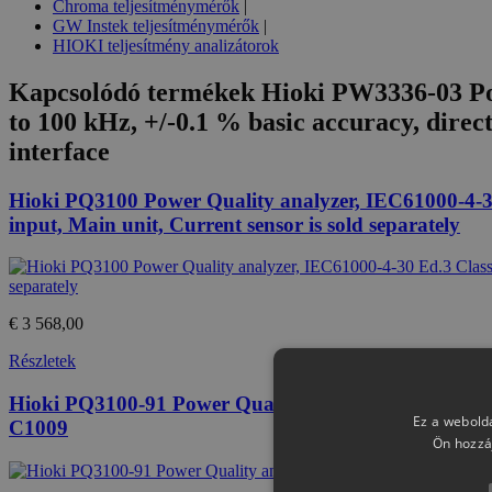
Chroma teljesítménymérők
|
GW Instek teljesítménymérők
|
HIOKI teljesítmény analizátorok
Kapcsolódó termékek
Hioki PW3336-03 Pow
to 100 kHz, +/-0.1 % basic accuracy, dire
interface
Hioki PQ3100 Power Quality analyzer, IEC61000-4-30
input, Main unit, Current sensor is sold separately
€ 3 568,00
Részletek
Hioki PQ3100-91 Power Quality analyzer Kit, conta
Ez a webolda
C1009
Ön hozzá