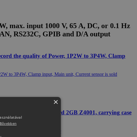
, max. input 1000 V, 65 A, DC, or 0.1 Hz
in LAN, RS232C, GPIB and D/A output
ecord the quality of Power, 1P2W to 3P4W, Clamp
×
 (600 A), SD Memory Card 2GB Z4001, carrying case
használatával
Bővebben