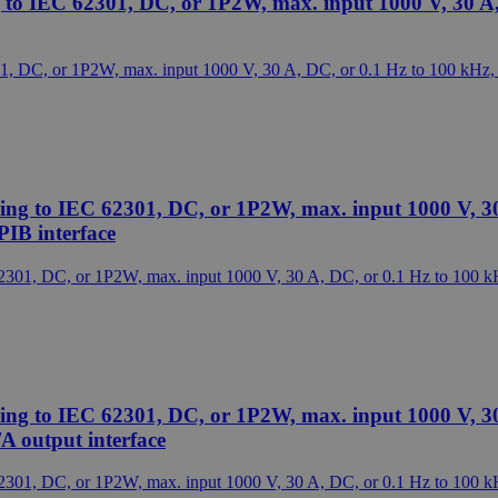
o IEC 62301, DC, or 1P2W, max. input 1000 V, 30 A, 
g to IEC 62301, DC, or 1P2W, max. input 1000 V, 30 
PIB interface
g to IEC 62301, DC, or 1P2W, max. input 1000 V, 30 
A output interface