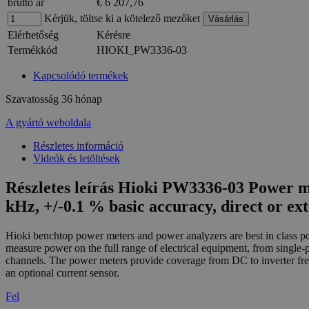
bruttó ár
€ 6 207,76
Kérjük, töltse ki a kötelező mezőket
Elérhetőség
Kérésre
Termékkód
HIOKI_PW3336-03
Kapcsolódó termékek
Szavatosság
36 hónap
A gyártó weboldala
Részletes információ
Videók és letöltések
Részletes leírás Hioki PW3336-03 Power me
kHz, +/-0.1 % basic accuracy, direct or e
Hioki benchtop power meters and power analyzers are best in class po
measure power on the full range of electrical equipment, from single-p
channels. The power meters provide coverage from DC to inverter freq
an optional current sensor.
Fel