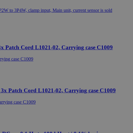
Leírás
ap
 nap
umentáció szerint a kérelem
ap
nagy forgalmú webhelyeken.
ak megőrzésére.
 3x Patch Cord L1021-02, Carrying case C1009
elentős frissítés a Google által
felhasználók
delésével kliens
ely-elemzési jelentések
edi értéket tárol és frissít, és
, 3x Patch Cord L1021-02, Carrying case C1009