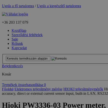
Ugrás a fő tartalomra
/
Ugrás a kiegészítő tartalomra
+36
203 137 079
Kezdőlap
Szerződési feltételek
Sale
Rólunk
Kapcsolat
Bejelentkezés
Kosár
Termékek összehasonlítása
0
Főoldal
Elektromos teljesítmény mérése
HIOKI teljesítménymérők
Hi
accuracy, direct or external current sensor input, built-in LAN, RS2
Hioki PW3336-03 Power meter, 2