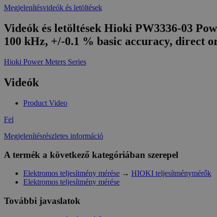
Megjelenítésvideók és letöltések
Videók és letöltések Hioki PW3336-03 Powe
100 kHz, +/-0.1 % basic accuracy, direct 
Hioki Power Meters Series
Videók
Product Video
Fel
Megjelenítésrészletes információ
A termék a következő kategóriában szerepel
Elektromos teljesítmény mérése
→
HIOKI teljesítménymérők
Elektromos teljesítmény mérése
További javaslatok