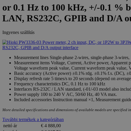
or 0.1 Hz to 100 kHz, +/-0.1 % ba
LAN, RS232C, GPIB and D/A ou
Ingyenes szállítás
Measurement lines Single-phase 2-wires, single-phase 3-wires, 
Measurement items Voltage, Current, Active power, Apparent pow
Voltage waveform peak value, Current waveform peak value, Volta
Basic accuracy (Active power) ±0.1% rdg. ±0.1% f.s. (DC), ±0.
Display refresh rate 5 times/s to 20 seconds (depend on average 
Frequency characteristics DC, 0.1 Hz to 100 kHz
Interfaces RS-232C / LAN standard, (-01/-03 model also inclu
Power supply 100 to 240 V AC, 50/60 Hz, 40 VA max.
Included accessories Instruction manual ×1, Measurement guid
More detailed specifications and dimensions of available models are specified in
További termékek a kategóriában
nettó ár
€ 4 888,00