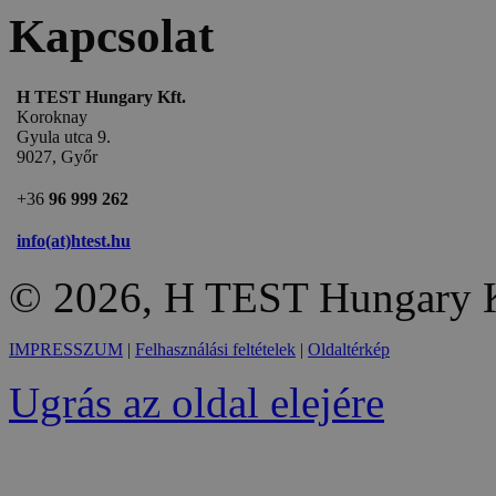
Kapcsolat
H TEST Hungary Kft.
Koroknay
Gyula utca 9.
9027, Győr
+36
96 999 262
info(at)htest.hu
© 2026, H TEST Hungary K
IMPRESSZUM
|
Felhasználási feltételek
|
Oldaltérkép
Ugrás az oldal elejére