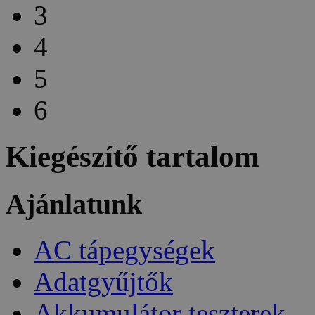
3
4
5
6
Kiegészítő tartalom
Ajánlatunk
AC tápegységek
Adatgyűjtők
Akkumulátor teszterek