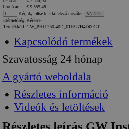
nettó ár
€ 7 524,00
bruttó ár
€ 9 555,48
Kérjük, töltse ki a kötelező mezőket
Elérhetőség
Kérésre
Termékkód
GW_PHU 750-40D_01HU7H4D00GT
Kapcsolódó termékek
Szavatosság
24 hónap
A gyártó weboldala
Részletes információ
Videók és letöltések
Részletes leírás GW In