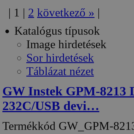
|
1
|
2
következő
»
|
Katalógus típusok
Image hirdetések
Sor hirdetések
Táblázat nézet
GW Instek GPM-8213 D
232C/USB devi…
Termékkód
GW_GPM-821