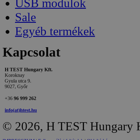
USB modulok
Sale
Egyéb termékek
Kapcsolat
H TEST Hungary Kft.
Koroknay
Gyula utca 9.
9027, Győr
+36
96 999 262
info(at)htest.hu
© 2026, H TEST Hungary K