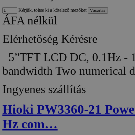
Kérjük, töltse ki a kötelező mezőket
ÁFA nélkül
Elérhetőség
Kérésre
5”TFT LCD DC, 0.1Hz - 10
bandwidth Two numerical 
Ingyenes szállítás
Hioki PW3360-21 Power 
Hz com…