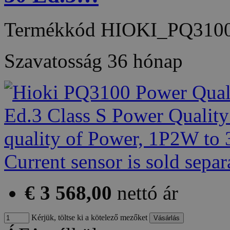
Termékkód
HIOKI_PQ310
Szavatosság
36 hónap
€ 3 568,00
nettó ár
Kérjük, töltse ki a kötelező mezőket