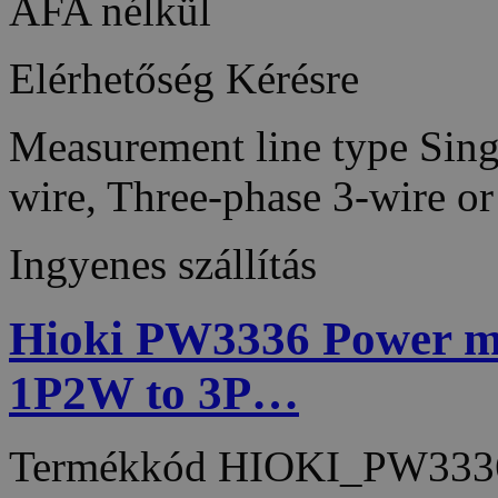
ÁFA nélkül
Elérhetőség
Kérésre
Measurement line type Sing
wire, Three-phase 3-wire o
Ingyenes szállítás
Hioki PW3336 Power met
1P2W to 3P…
Termékkód
HIOKI_PW333