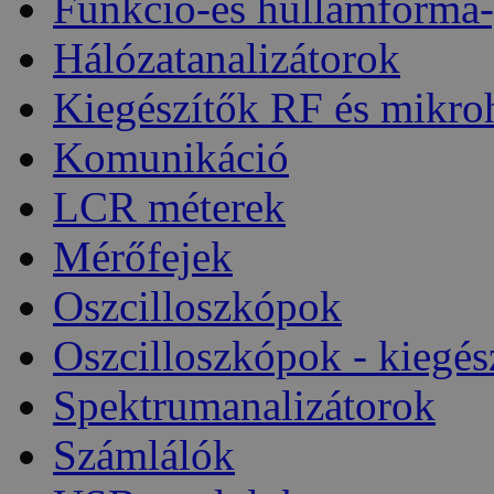
Funkció-és hullámforma-
Hálózatanalizátorok
Kiegészítők RF és mikro
Komunikáció
LCR méterek
Mérőfejek
Oszcilloszkópok
Oszcilloszkópok - kiegés
Spektrumanalizátorok
Számlálók