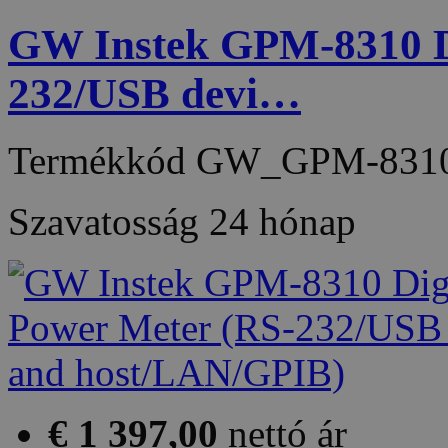
GW Instek GPM-8310 Di
232/USB devi…
Termékkód
GW_GPM-831
Szavatosság
24 hónap
€ 1 397,00
nettó ár