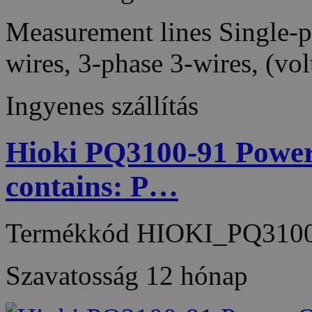
Measurement lines Single-ph
wires, 3-phase 3-wires, (v
Ingyenes szállítás
Hioki PQ3100-91 Power 
contains: P…
Termékkód
HIOKI_PQ3100
Szavatosság
12 hónap