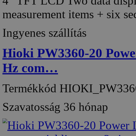
4” TFT LCD Two data displ
measurement items + six 
Ingyenes szállítás
Hioki PW3360-20 Power 
Hz com…
Termékkód
HIOKI_PW336
Szavatosság
36 hónap