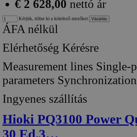
€ 2 628,00
nettó ár
Kérjük, töltse ki a kötelező mezőket
ÁFA nélkül
Elérhetőség
Kérésre
Measurement lines Single-
parameters Synchronizatio
Ingyenes szállítás
Hioki PQ3100 Power Qu
30 Ed.3…