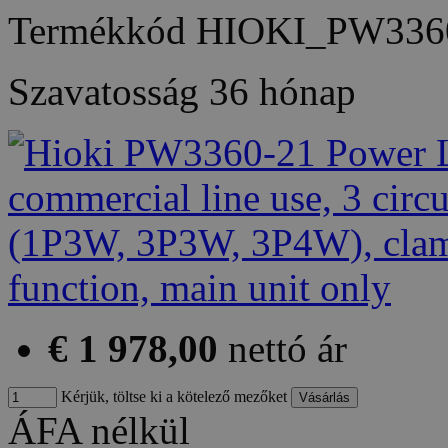
Termékkód
HIOKI_PW336
Szavatosság
36 hónap
€ 1 978,00
nettó ár
Kérjük, töltse ki a kötelező mezőket
ÁFA nélkül