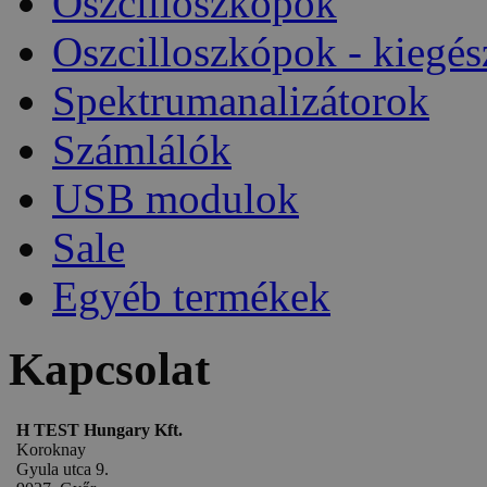
Oszcilloszkópok
Oszcilloszkópok - kiegés
Spektrumanalizátorok
Számlálók
USB modulok
Sale
Egyéb termékek
Kapcsolat
H TEST Hungary Kft.
Koroknay
Gyula utca 9.