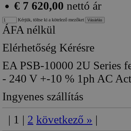
€ 7 620,00
nettó ár
Kérjük, töltse ki a kötelező mezőket
ÁFA nélkül
Elérhetőség
Kérésre
EA PSB-10000 2U Series fea
- 240 V +-10 % 1ph AC Act
Ingyenes szállítás
|
1
|
2
következő
»
|