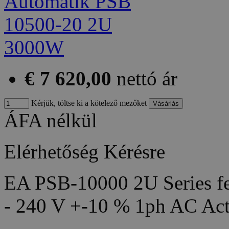
€ 7 620,00
nettó ár
Kérjük, töltse ki a kötelező mezőket
ÁFA nélkül
Elérhetőség
Kérésre
EA PSB-10000 2U Series fea
- 240 V +-10 % 1ph AC Act