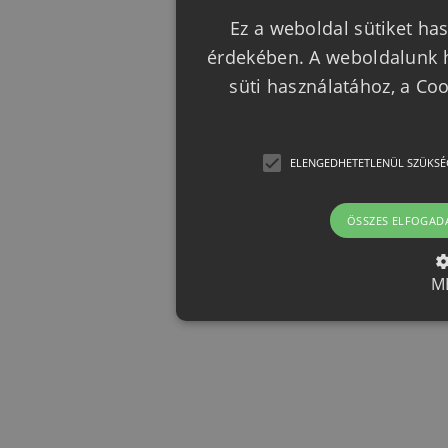
Ez a weboldal sütiket has
érdekében. A weboldalunk h
süti használatához, a Co
ELENGEDHETETLENÜL SZÜKSÉ
ÖSSZES ELFOGAD
M
Elengedhetetlenül szük
Az elengedhetetlenül szükséges 
funkcióit, például a felhasználói