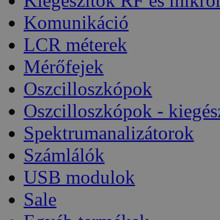
Kiegészítők RF és mikro
Komunikáció
LCR méterek
Mérőfejek
Oszcilloszkópok
Oszcilloszkópok - kiegés
Spektrumanalizátorok
Számlálók
USB modulok
Sale