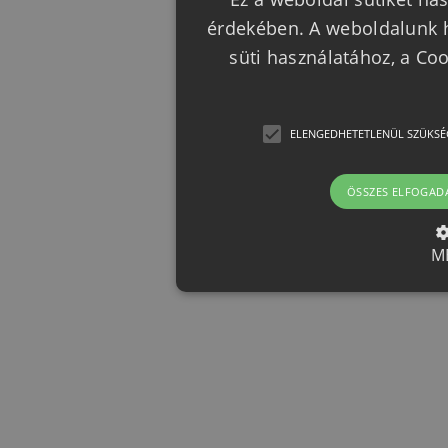
érdekében. A weboldalunk h
süti használatához, a Co
ELENGEDHETETLENÜL SZÜKSÉ
ÖSSZES ELFOGAD
M
Elengedhetetlenül szük
Az elengedhetetlenül szükséges 
funkcióit, például a felhasználói
nem használható megfelelően az 