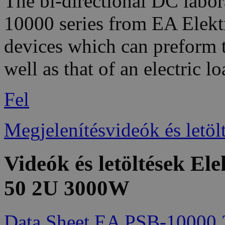
The bi-directional DC labor
10000 series from EA Elekt
devices which can preform 
well as that of an electric lo
Fel
Megjelenítésvideók és letöl
Videók és letöltések E
50 2U 3000W
Data Sheet EA PSB-10000