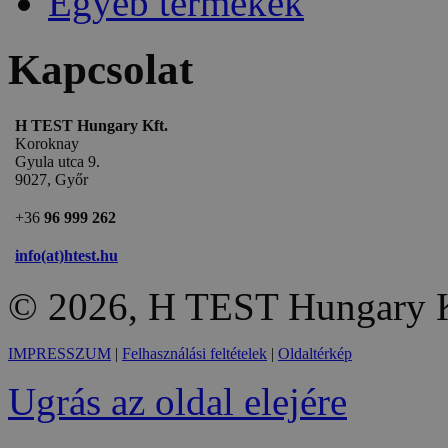
Egyéb termékek
Kapcsolat
H TEST Hungary Kft.
Koroknay
Gyula utca 9.
9027, Győr
+36
96 999 262
info(at)htest.hu
© 2026, H TEST Hungary K
IMPRESSZUM
|
Felhasználási feltételek
|
Oldaltérkép
Ugrás az oldal elejére