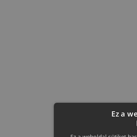
Ez a w
Ez a weboldal sütiket has