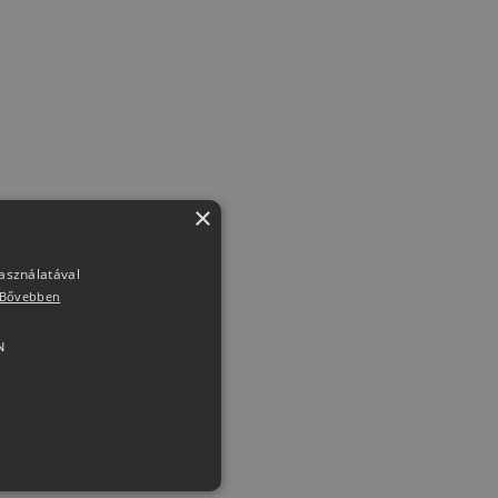
×
használatával
Bővebben
N