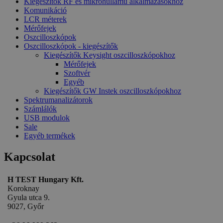
Kiegészítők RF és mikrohullámú alkalmazásokhoz
_ga_M6QY2NNW8T
.htest.h
Komunikáció
LCR méterek
_ga
Google
Mérőfejek
LLC
Oszcilloszkópok
.htest.h
Oszcilloszkópok - kiegészítők
Kiegészítők Keysight oszcilloszkópokhoz
Mérőfejek
_gid
Google
Szoftvér
LLC
Egyéb
.htest.h
Kiegészítők GW Instek oszcilloszkópokhoz
Spektrumanalizátorok
Számlálók
USB modulok
Sale
Egyéb termékek
Kapcsolat
H TEST Hungary Kft.
Koroknay
Gyula utca 9.
9027, Győr