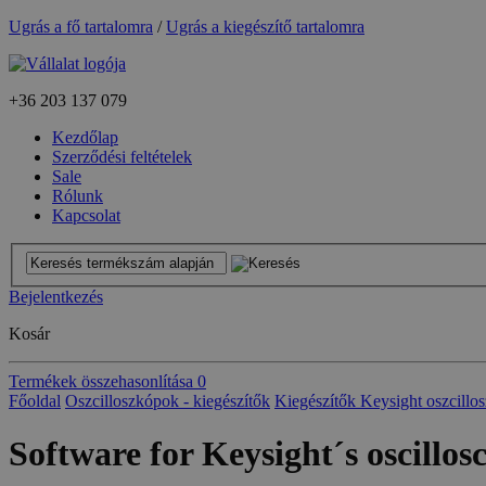
Ugrás a fő tartalomra
/
Ugrás a kiegészítő tartalomra
+36
203 137 079
Kezdőlap
Szerződési feltételek
Sale
Rólunk
Kapcsolat
Bejelentkezés
Kosár
Termékek összehasonlítása
0
Főoldal
Oszcilloszkópok - kiegészítők
Kiegészítők Keysight oszcill
Software for Keysight´s oscillos