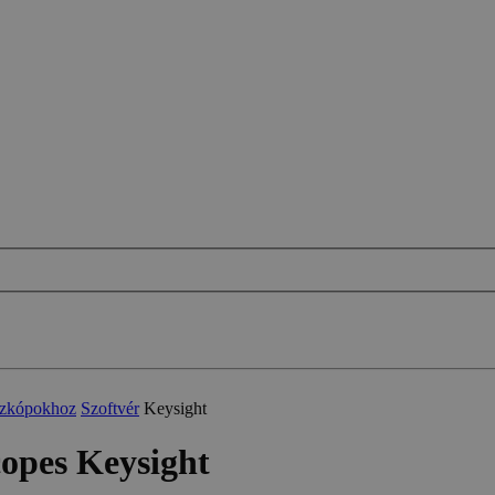
oszkópokhoz
Szoftvér
Keysight
copes Keysight