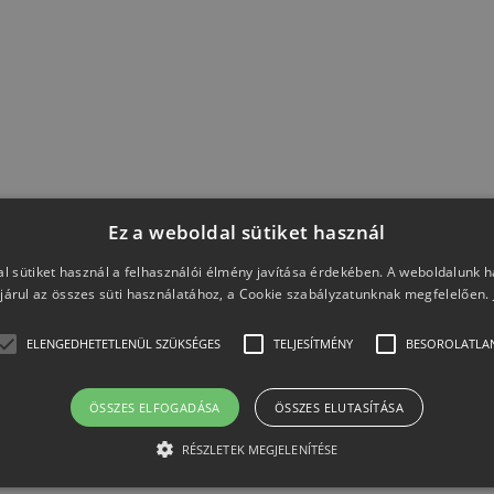
Ez a weboldal sütiket használ
l sütiket használ a felhasználói élmény javítása érdekében. A weboldalunk 
járul az összes süti használatához, a Cookie szabályzatunknak megfelelően.
ELENGEDHETETLENÜL SZÜKSÉGES
TELJESÍTMÉNY
BESOROLATLA
ÖSSZES ELFOGADÁSA
ÖSSZES ELUTASÍTÁSA
RÉSZLETEK MEGJELENÍTÉSE