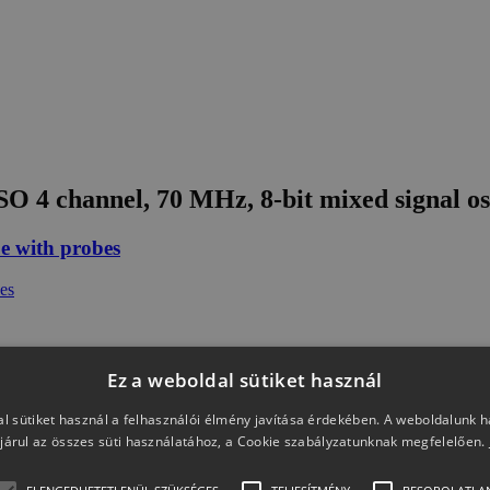
 4 channel, 70 MHz, 8-bit mixed signal osc
e with probes
Ez a weboldal sütiket használ
signal oscilloscope with probes
l sütiket használ a felhasználói élmény javítása érdekében. A weboldalunk 
járul az összes süti használatához, a Cookie szabályzatunknak megfelelően.