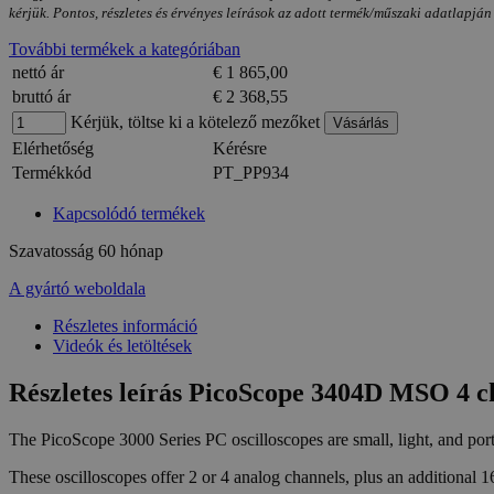
kérjük. Pontos, részletes és érvényes leírások az adott termék/műszaki adatlapján
További termékek a kategóriában
nettó ár
€ 1 865,00
bruttó ár
€ 2 368,55
Kérjük, töltse ki a kötelező mezőket
Elérhetőség
Kérésre
Termékkód
PT_PP934
Kapcsolódó termékek
Szavatosság
60 hónap
A gyártó weboldala
Részletes információ
Videók és letöltések
Részletes leírás PicoScope 3404D MSO 4 ch
The PicoScope 3000 Series PC oscilloscopes are small, light, and port
These oscilloscopes offer 2 or 4 analog channels, plus an additional 1