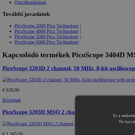
Oszcilloszkópok
További javaslatok
PicoScope 2000 Pico Technology
|
PicoScope 4000 Pico Technology
|
PicoScope 5000 Pico Technology
|
PicoScope 6000 Pico Technology
Kapcsolódó termékek
PicoScope 3404D MSO
PicoScope 3203D 2 channel, 50 MHz, 8-bit oscilloscop
€ 929,00
Részletek
PicoScope 3203D MSO 2 channel, 50 MHz, 8-bit mixed 
Ez a webolda
Ön hozzá
€ 1 345,00