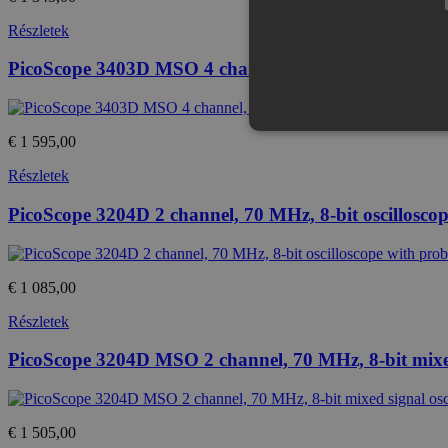
Részletek
PicoScope 3403D MSO 4 channel, 50 MHz, 8-bit mixed 
€ 1 595,00
Részletek
Az elengedhetetlenül szükséges s
PicoScope 3204D 2 channel, 70 MHz, 8-bit oscilloscop
nem használható megfelelően az 
Provid
Név
Domai
€ 1 085,00
CookieScriptConsent
Cookie
eshop.
Részletek
PHPSESSID
PicoScope 3204D MSO 2 channel, 70 MHz, 8-bit mixed 
PHP.n
.eshop
€ 1 505,00