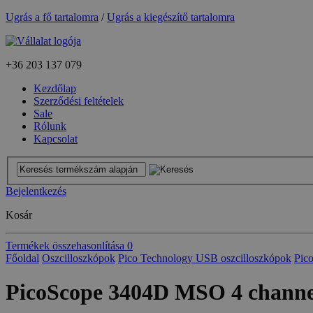
Ugrás a fő tartalomra
/
Ugrás a kiegészítő tartalomra
+36
203 137 079
Kezdőlap
Szerződési feltételek
Sale
Rólunk
Kapcsolat
Bejelentkezés
Kosár
Termékek összehasonlítása
0
Főoldal
Oszcilloszkópok
Pico Technology USB oszcilloszkópok
Pic
PicoScope 3404D MSO 4 channel,