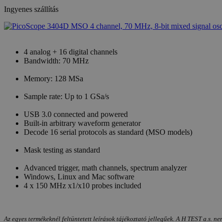
Ingyenes szállítás
4 analog + 16 digital channels
Bandwidth: 70 MHz
Memory: 128 MSa
Sample rate: Up to 1 GSa/s
USB 3.0 connected and powered
Built-in arbitrary waveform generator
Decode 16 serial protocols as standard (MSO models)
Mask testing as standard
Advanced trigger, math channels, spectrum analyzer
Windows, Linux and Mac software
4 x 150 MHz x1/x10 probes included
Az egyes termékeknél feltüntetett leírások tájékoztató jellegűek. A H TEST a.s. ne