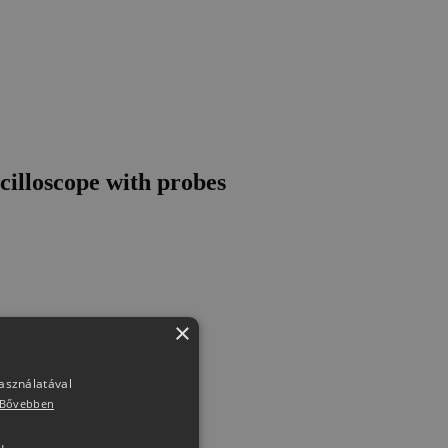
illoscope with probes
×
használatával
Bővebben