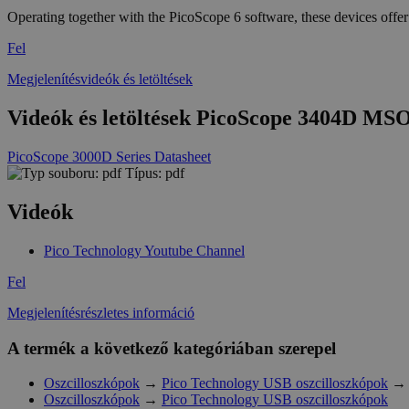
Operating together with the PicoScope 6 software, these devices offer 
Fel
Megjelenítésvideók és letöltések
Videók és letöltések PicoScope 3404D MSO 
PicoScope 3000D Series Datasheet
Típus: pdf
Videók
Pico Technology Youtube Channel
Fel
Megjelenítésrészletes információ
A termék a következő kategóriában szerepel
Oszcilloszkópok
→
Pico Technology USB oszcilloszkópok
Oszcilloszkópok
→
Pico Technology USB oszcilloszkópok