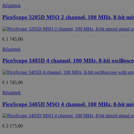
Név
Részletek
Provide
temp_cookie
Név
/
PicoScope 3205D MSO 2 channel, 100 MHz, 8-bit mixe
Domain
loadedFromBrowserCache
_gat
Google
u_cookie
LLC
.htest.h
€ 1 745,00
_ga_M6QY2NNW8T
.htest.h
Részletek
_ga
Google
PicoScope 3405D 4 channel, 100 MHz, 8-bit oscillosc
LLC
.htest.h
€ 1 745,00
_gid
Google
LLC
.htest.h
Részletek
PicoScope 3405D MSO 4 channel, 100 MHz, 8-bit mixe
€ 2 175,00