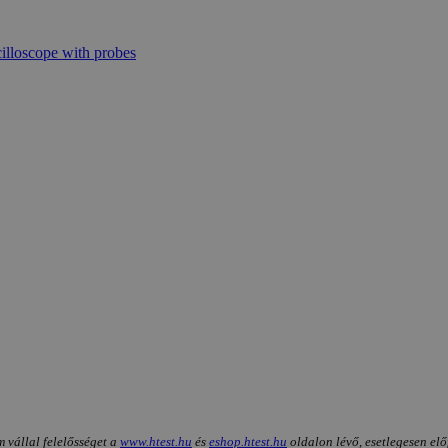
m vállal felelősséget a
www.htest.hu
és
eshop.htest.hu
oldalon lévő, esetlegesen elő