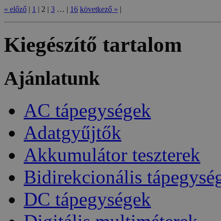
«
előző
|
1
|
2
|
3
…
|
16
következő
»
|
Kiegészítő tartalom
Ajánlatunk
AC tápegységek
Adatgyűjtők
Akkumulátor teszterek
Bidirekcionális tápegysé
DC tápegységek