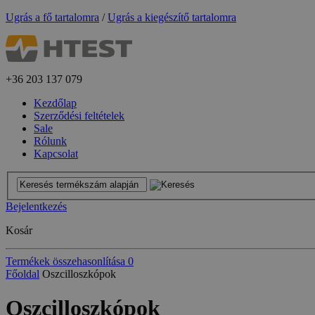
Ugrás a fő tartalomra
/
Ugrás a kiegészítő tartalomra
+36
203 137 079
Kezdőlap
Szerződési feltételek
Sale
Rólunk
Kapcsolat
Bejelentkezés
Kosár
Termékek összehasonlítása
0
Főoldal
Oszcilloszkópok
Oszcilloszkópok