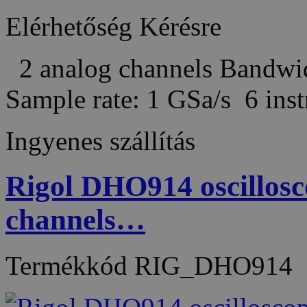
Elérhetőség
Kérésre
2 analog channels Bandw
Sample rate: 1 GSa/s 6 in
Ingyenes szállítás
Rigol DHO914 oscillos
channels…
Termékkód
RIG_DHO914