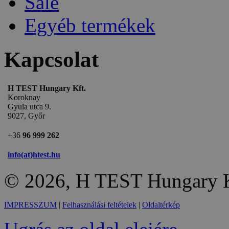
Sale
Egyéb termékek
Kapcsolat
H TEST Hungary Kft.
Koroknay
Gyula utca 9.
9027, Győr
+36
96 999 262
info(at)htest.hu
© 2026, H TEST Hungary K
IMPRESSZUM
|
Felhasználási feltételek
|
Oldaltérkép