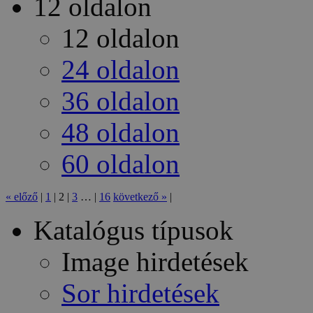
12 oldalon
12 oldalon
24 oldalon
36 oldalon
48 oldalon
60 oldalon
«
előző
|
1
|
2
|
3
…
|
16
következő
»
|
Katalógus típusok
Image hirdetések
Sor hirdetések