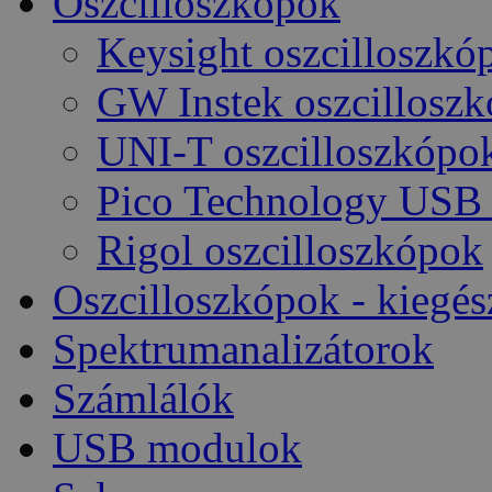
Oszcilloszkópok
Keysight oszcilloszkó
GW Instek oszcillosz
UNI-T oszcilloszkópo
Pico Technology USB 
Rigol oszcilloszkópok
Oszcilloszkópok - kiegés
Spektrumanalizátorok
Számlálók
USB modulok