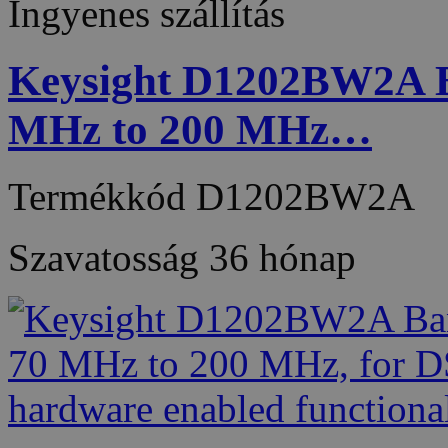
Ingyenes szállítás
Keysight D1202BW2A B
MHz to 200 MHz…
Termékkód
D1202BW2A
Szavatosság
36 hónap