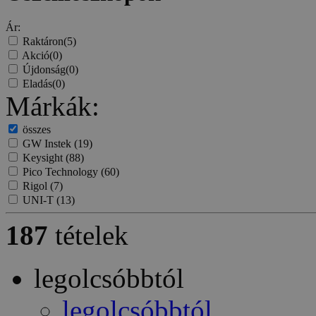
Ár:
Raktáron
(5)
Akció
(0)
Újdonság
(0)
Eladás
(0)
Márkák:
összes
GW Instek
(19)
Keysight
(88)
Pico Technology
(60)
Rigol
(7)
UNI-T
(13)
187
tételek
legolcsóbbtól
legolcsóbbtól