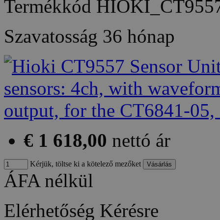
Termékkód
HIOKI_CT955
Szavatosság
36 hónap
€ 1 618,00
nettó ár
Kérjük, töltse ki a kötelező mezőket
ÁFA nélkül
Elérhetőség
Kérésre