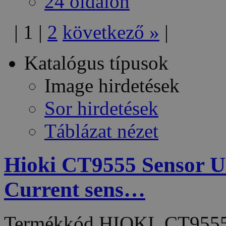
24 oldalon
|
1
|
2
következő
»
|
Katalógus típusok
Image hirdetések
Sor hirdetések
Táblázat nézet
Hioki CT9555 Sensor Un
Current sens…
Termékkód
HIOKI_CT955