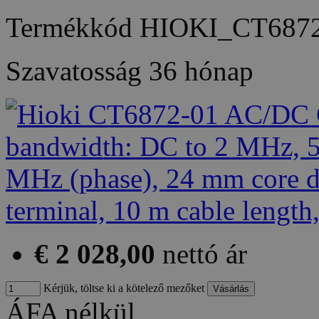
Termékkód
HIOKI_CT6872
Szavatosság
36 hónap
€ 2 028,00
nettó ár
Kérjük, töltse ki a kötelező mezőket
ÁFA nélkül