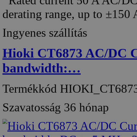
Rated current 50 A AC/DC 
derating range, up to ±150
Ingyenes szállítás
Hioki CT6873 AC/DC Cu
bandwidth:…
Termékkód
HIOKI_CT687
Szavatosság
36 hónap