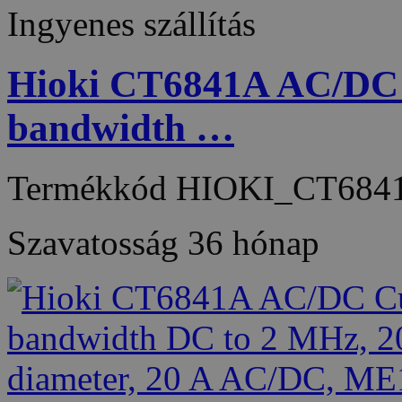
Ingyenes szállítás
Hioki CT6841A AC/DC C
bandwidth …
Termékkód
HIOKI_CT684
Szavatosság
36 hónap