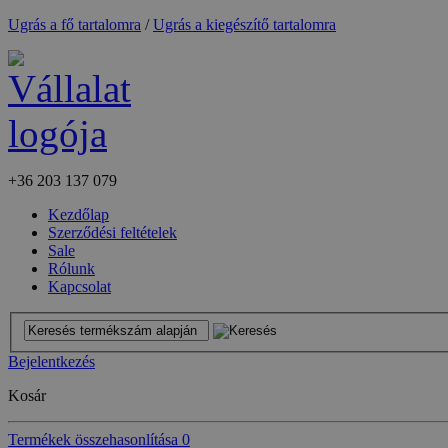
Ugrás a fő tartalomra
/
Ugrás a kiegészítő tartalomra
+36
203 137 079
Kezdőlap
Szerződési feltételek
Sale
Rólunk
Kapcsolat
Bejelentkezés
Kosár
Termékek összehasonlítása
0