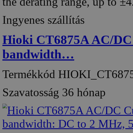
the derating range, up to 
Ingyenes szállítás
Hioki CT6875A AC/DC C
bandwidth…
Termékkód
HIOKI_CT687
Szavatosság
36 hónap