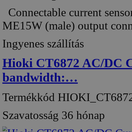
Connectable current sensor
ME15W (male) output con
Ingyenes szállítás
Hioki CT6872 AC/DC Cu
bandwidth:…
Termékkód
HIOKI_CT687
Szavatosság
36 hónap