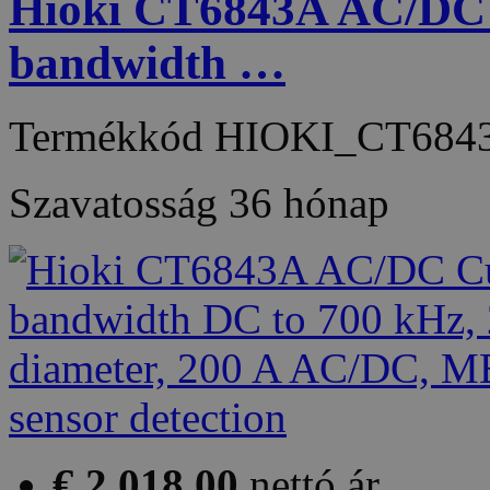
Hioki CT6843A AC/DC C
bandwidth …
Termékkód
HIOKI_CT684
Szavatosság
36 hónap
€ 2 018,00
nettó ár