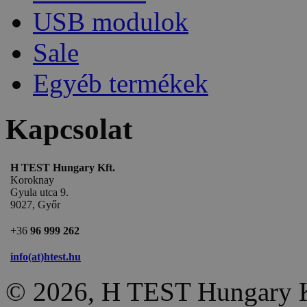
USB modulok
Sale
Egyéb termékek
Kapcsolat
H TEST Hungary Kft.
Koroknay
Gyula utca 9.
9027, Győr
+36
96 999 262
info(at)htest.hu
© 2026, H TEST Hungary K