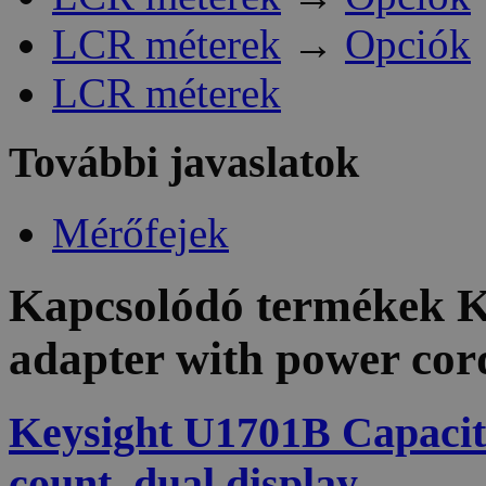
LCR méterek
→
Opciók
LCR méterek
További javaslatok
Mérőfejek
Kapcsolódó termékek
K
adapter with power cord 
Keysight U1701B Capacit
count, dual display