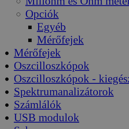
Miliohm és Ohm méte
Opciók
Egyéb
Mérőfejek
Mérőfejek
Oszcilloszkópok
Oszcilloszkópok - kiegés
Spektrumanalizátorok
Számlálók
USB modulok