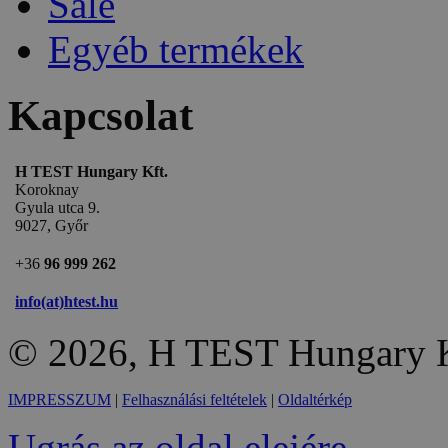
Sale
Egyéb termékek
Kapcsolat
H TEST Hungary Kft.
Koroknay
Gyula utca 9.
9027, Győr
+36
96 999 262
info(at)htest.hu
© 2026, H TEST Hungary K
IMPRESSZUM
|
Felhasználási feltételek
|
Oldaltérkép
Ugrás az oldal elejére