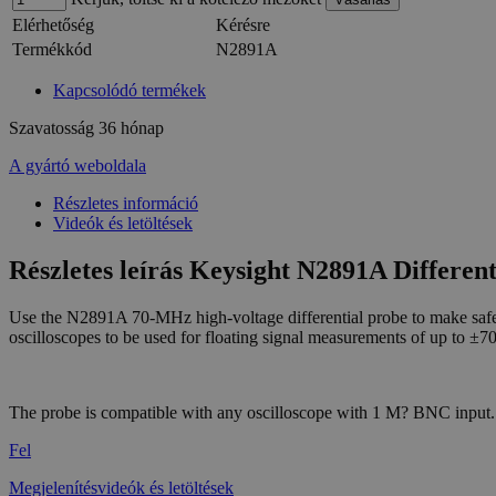
Elérhetőség
Kérésre
Termékkód
N2891A
Kapcsolódó termékek
Szavatosság
36 hónap
A gyártó weboldala
Részletes információ
Videók és letöltések
Részletes leírás Keysight N2891A Differen
Use the N2891A 70-MHz high-voltage differential probe to make safe
oscilloscopes to be used for floating signal measurements of up to ±
The probe is compatible with any oscilloscope with 1 M? BNC input.
Fel
Megjelenítésvideók és letöltések