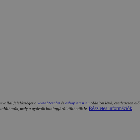
m vállal felelősséget a
www.htest.hu
és
eshop.htest.hu
oldalon lévő, esetlegesen elő
Részletes információk
 találhatók, mely a gyártók honlapjáról tölthetők le.