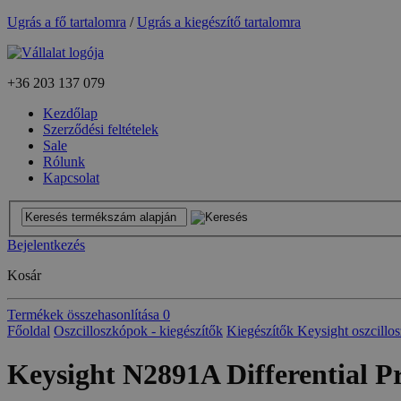
Ugrás a fő tartalomra
/
Ugrás a kiegészítő tartalomra
+36
203 137 079
Kezdőlap
Szerződési feltételek
Sale
Rólunk
Kapcsolat
Bejelentkezés
Kosár
Termékek összehasonlítása
0
Főoldal
Oszcilloszkópok - kiegészítők
Kiegészítők Keysight oszcill
Keysight N2891A Differential P