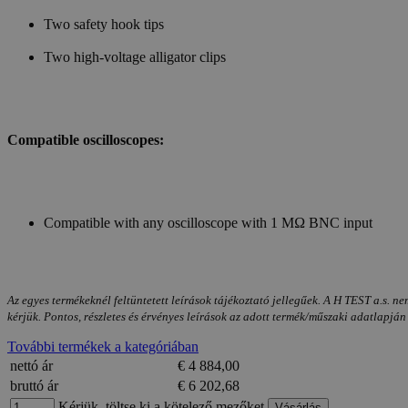
Two safety hook tips
Two high-voltage alligator clips
Compatible oscilloscopes:
Compatible with any oscilloscope with 1 MΩ BNC input
Az egyes termékeknél feltüntetett leírások tájékoztató jellegűek. A H TEST a.s. ne
kérjük. Pontos, részletes és érvényes leírások az adott termék/műszaki adatlapján
További termékek a kategóriában
nettó ár
€ 4 884,00
bruttó ár
€ 6 202,68
Kérjük, töltse ki a kötelező mezőket