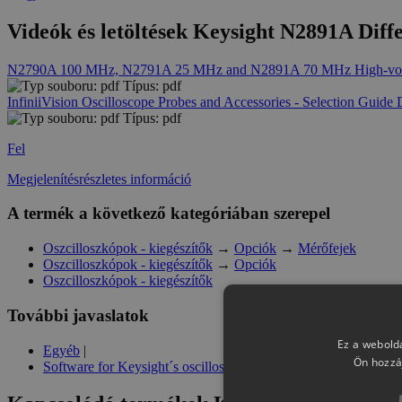
Videók és letöltések Keysight N2891A Diff
N2790A 100 MHz, N2791A 25 MHz and N2891A 70 MHz High-voltage
Típus: pdf
InfiniiVision Oscilloscope Probes and Accessories - Selection Guid
Típus: pdf
Fel
Megjelenítésrészletes információ
A termék a következő kategóriában szerepel
Oszcilloszkópok - kiegészítők
→
Opciók
→
Mérőfejek
Oszcilloszkópok - kiegészítők
→
Opciók
Oszcilloszkópok - kiegészítők
További javaslatok
Ez a webolda
Egyéb
|
Ön hozzá
Software for Keysight´s oscilloscopes