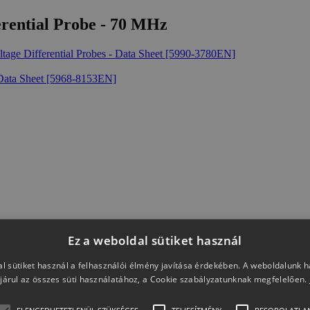
erential Probe - 70 MHz
 Differential Probes - Data Sheet [5990-3780EN]
e Data Sheet [5968-8153EN]
Ez a weboldal sütiket használ
l sütiket használ a felhasználói élmény javítása érdekében. A weboldalunk 
járul az összes süti használatához, a Cookie szabályzatunknak megfelelően.