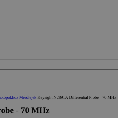
oszkópokhoz
Mérőfejek
Keysight N2891A Differential Probe - 70 MHz
robe - 70 MHz