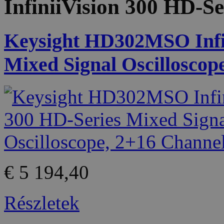
InfiniiVision 300 HD-Se
Keysight HD302MSO Infin
Mixed Signal Oscilloscop
€ 5 194,40
Részletek