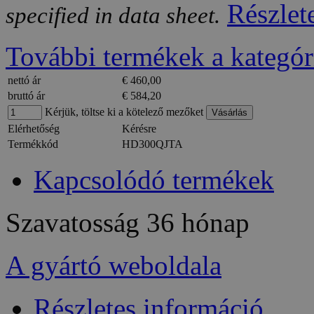
Részlet
specified in data sheet.
További termékek a kategór
nettó ár
€ 460,00
bruttó ár
€ 584,20
Kérjük, töltse ki a kötelező mezőket
Elérhetőség
Kérésre
Termékkód
HD300QJTA
Kapcsolódó termékek
Szavatosság
36 hónap
A gyártó weboldala
Részletes információ