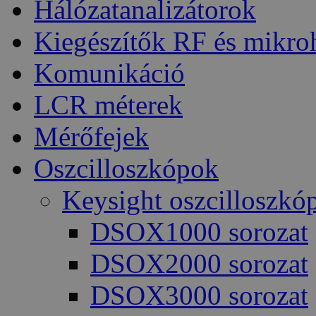
Hálózatanalizátorok
Kiegészítők RF és mikro
Komunikáció
LCR méterek
Mérőfejek
Oszcilloszkópok
Keysight oszcilloszkó
DSOX1000 sorozat
DSOX2000 sorozat
DSOX3000 sorozat