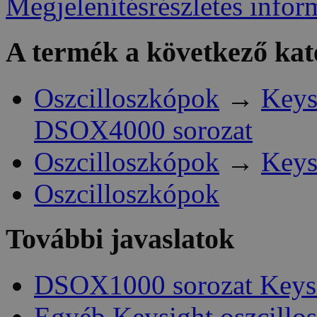
Megjelenítésrészletes infor
A termék a következő kat
Oszcilloszkópok
→
Keys
DSOX4000 sorozat
Oszcilloszkópok
→
Keys
Oszcilloszkópok
További javaslatok
DSOX1000 sorozat Keys
Egyéb Keysight oszcillo