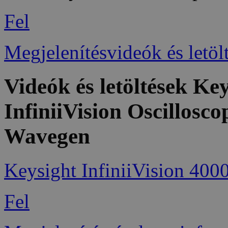
Fel
Megjelenítésvideók és letöl
Videók és letöltések K
InfiniiVision Oscillosc
Wavegen
Keysight InfiniiVision 400
Fel