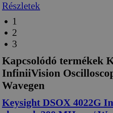
Részletek
1
2
3
Kapcsolódó termékek
K
InfiniiVision Oscillosc
Wavegen
Keysight DSOX 4022G Infi