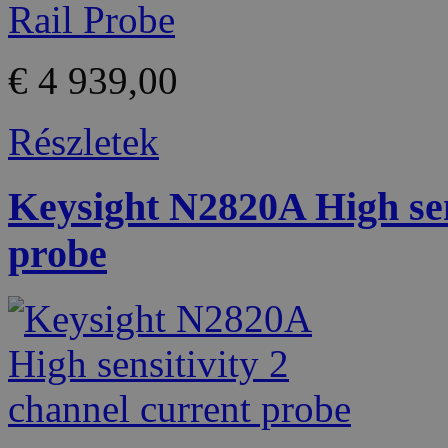
€ 4 939,00
Részletek
Keysight N2820A High sen
probe